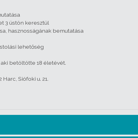
mutatása
et 3 üstön keresztül
ása, hasznosságának bemutatása
stolási lehetőség
aki betöltötte 18 életévét.
 Harc, Siófoki u. 21.