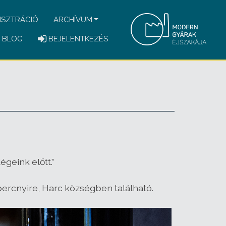
ISZTRÁCIÓ
ARCHÍVUM
BLOG
BEJELENTKEZÉS
geink előtt.”
ercnyire, Harc községben található.