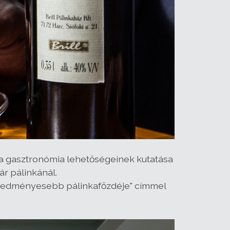
és a gasztronómia lehetőségeinek kutatása
ár pálinkánál.
eredményesebb pálinkafőzdéje" címmel