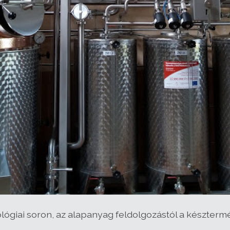
ológiai soron, az alapanyag feldolgozástól a késztermé