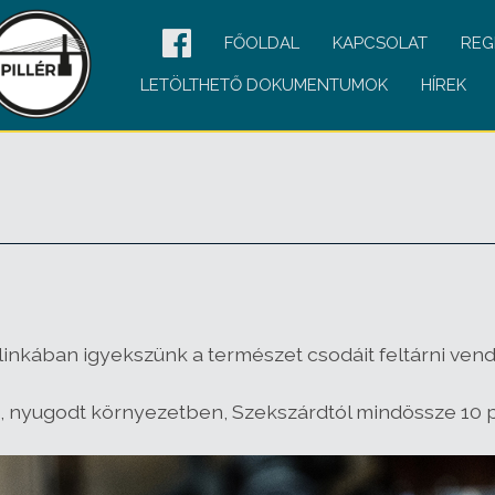
FŐOLDAL
KAPCSOLAT
REG
LETÖLTHETŐ DOKUMENTUMOK
HÍREK
kában igyekszünk a természet csodáit feltárni vendé
 nyugodt környezetben, Szekszárdtól mindössze 10 p