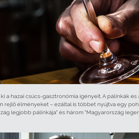
ti ki a hazai csúcs-gasztronómia igényeit. A pálinkák 
n rejlő élményeket – ezáltal is többet nyújtva egy poh
zág legjobb pálinkája" és három "Magyarország leg