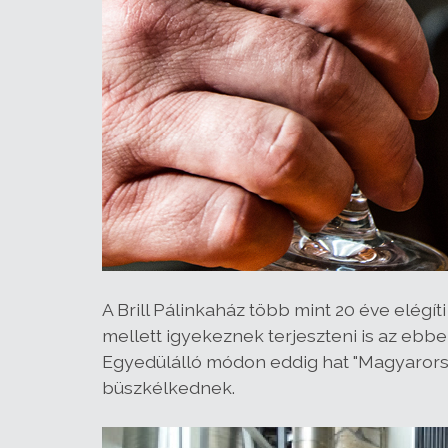
A Brill Pálinkaház több mint 20 éve elégí
mellett igyekeznek terjeszteni is az ebbe
Egyedülálló módon eddig hat "Magyarors
büszkélkednek.