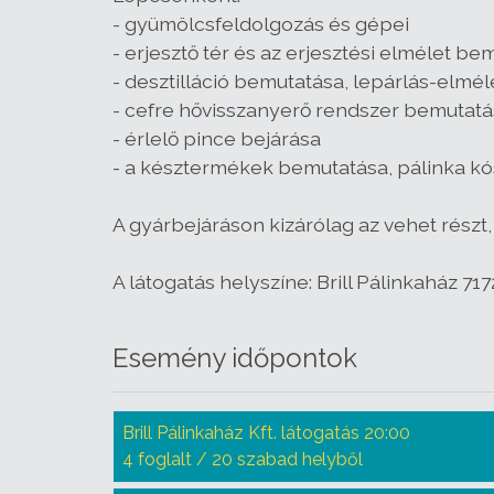
- gyümölcsfeldolgozás és gépei
- erjesztő tér és az erjesztési elmélet be
- desztilláció bemutatása, lepárlás-elmél
- cefre hővisszanyerő rendszer bemutat
- érlelő pince bejárása
- a késztermékek bemutatása, pálinka kó
A gyárbejáráson kizárólag az vehet részt, 
A látogatás helyszíne: Brill Pálinkaház 7172
Esemény időpontok
Brill Pálinkaház Kft. látogatás 20:00
4 foglalt / 20 szabad helyből