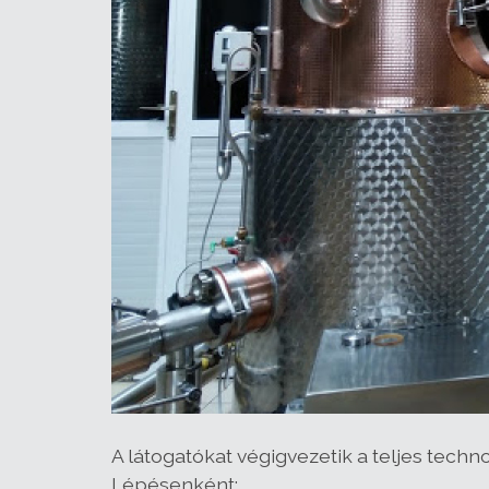
A látogatókat végigvezetik a teljes techn
Lépésenként: