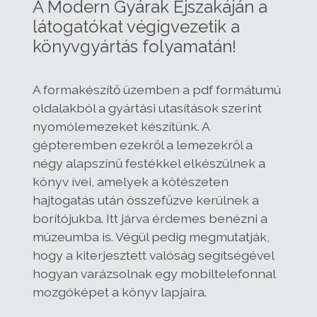
A Modern Gyárak Éjszakáján a
látogatókat végigvezetik a
könyvgyártás folyamatán!
A formakészítő üzemben a pdf formátumú
oldalakból a gyártási utasítások szerint
nyomólemezeket készítünk. A
gépteremben ezekről a lemezekről a
négy alapszínű festékkel elkészülnek a
könyv ívei, amelyek a kötészeten
hajtogatás után összefűzve kerülnek a
borítójukba. Itt járva érdemes benézni a
múzeumba is. Végül pedig megmutatják,
hogy a kiterjesztett valóság segítségével
hogyan varázsolnak egy mobiltelefonnal
mozgóképet a könyv lapjaira.