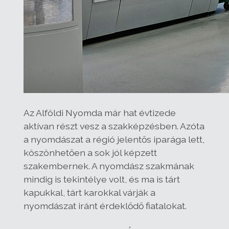
Az Alföldi Nyomda már hat évtizede
aktívan részt vesz a szakképzésben. Azóta
a nyomdászat a régió jelentős iparága lett,
köszönhetően a sok jól képzett
szakembernek. A nyomdász szakmának
mindig is tekintélye volt, és ma is tárt
kapukkal, tárt karokkal várják a
nyomdászat iránt érdeklődő fiatalokat.