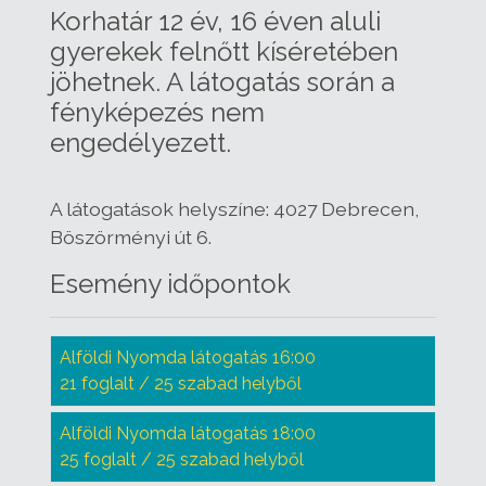
Korhatár 12 év, 16 éven aluli
gyerekek felnőtt kíséretében
jöhetnek. A látogatás során a
fényképezés nem
engedélyezett.
A látogatások helyszíne: 4027 Debrecen,
Böszörményi út 6.
Esemény időpontok
Alföldi Nyomda látogatás 16:00
21 foglalt / 25 szabad helyből
Alföldi Nyomda látogatás 18:00
25 foglalt / 25 szabad helyből