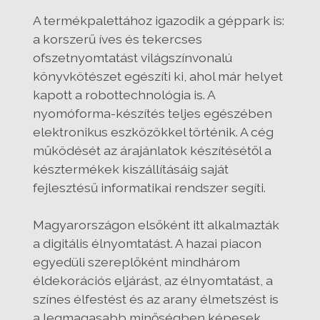
A termékpalettához igazodik a géppark is:
a korszerű íves és tekercses
ofszetnyomtatást világszínvonalú
könyvkötészet egészíti ki, ahol már helyet
kapott a robottechnológia is. A
nyomóforma-készítés teljes egészében
elektronikus eszközökkel történik. A cég
működését az árajánlatok készítésétől a
késztermékek kiszállításáig saját
fejlesztésű informatikai rendszer segíti.
Magyarországon elsőként itt alkalmazták
a digitális élnyomtatást. A hazai piacon
egyedüli szereplőként mindhárom
éldekorációs eljárást, az élnyomtatást, a
színes élfestést és az arany élmetszést is
a legmagasabb minőségben képesek