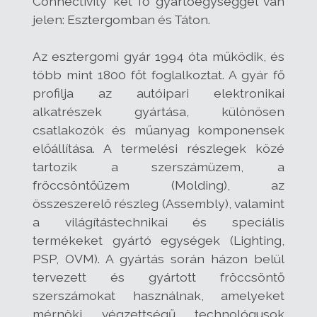
Connectivity két fő gyártóegységgel van
jelen: Esztergomban és Táton.
Az esztergomi gyár 1994 óta működik, és
több mint 1800 főt foglalkoztat. A gyár fő
profilja az autóipari elektronikai
alkatrészek gyártása, különösen
csatlakozók és műanyag komponensek
előállítása. A termelési részlegek közé
tartozik a szerszámüzem, a
fröccsöntőüzem (Molding), az
összeszerelő részleg (Assembly), valamint
a világítástechnikai és speciális
termékeket gyártó egységek (Lighting,
PSP, OVM). A gyártás során házon belül
tervezett és gyártott fröccsöntő
szerszámokat használnak, amelyeket
mérnöki végzettségű technológusok