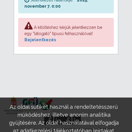
november 7. 0:00
A kitöltéshez kérjük jelentkezzen be
egy "látogató" típusú felhasználóval!
Bejelentkezés
Az oldal sütiket használ a rendeltetésszerű
működéshez, illetve anonim analitika
gyűjtésére. Az oldal használatával elfogadja
GFÜ
Modern Mintaüzem Program
az adatkezelési tájékoztatóban leírtakat.