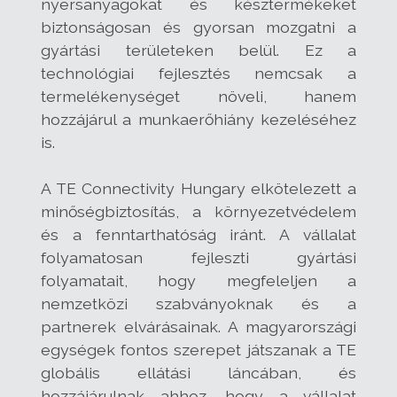
nyersanyagokat és késztermékeket
biztonságosan és gyorsan mozgatni a
gyártási területeken belül. Ez a
technológiai fejlesztés nemcsak a
termelékenységet növeli, hanem
hozzájárul a munkaerőhiány kezeléséhez
is.
A TE Connectivity Hungary elkötelezett a
minőségbiztosítás, a környezetvédelem
és a fenntarthatóság iránt. A vállalat
folyamatosan fejleszti gyártási
folyamatait, hogy megfeleljen a
nemzetközi szabványoknak és a
partnerek elvárásainak. A magyarországi
egységek fontos szerepet játszanak a TE
globális ellátási láncában, és
hozzájárulnak ahhoz, hogy a vállalat