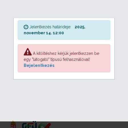
Jelentkezés határideje:
2025.
november 14. 12:00
A kitöltéshez kérjük jelentkezzen be
egy "látogató" típusú felhasználóval!
Bejelentkezés