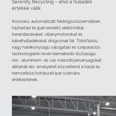
Serenity Recycling – ahol a hulladék
értékké válik
Korszerű, automatizált feldolgozóüzemükben
háztartási és ipari eredetű elektronikai
berendezéseket, villanymotorokat és
kábelhulladékokat dolgoznak fel. Többfázisú,
nagy hatékonyságú válogatási és szeparációs
technológiáink révén kiemelkedő tisztaságú
réz-, alumínium- és vas másodnyersanyagokat
állítanak elő, amelyeket közvetlenül a hazai és
nemzetközi kohászati ipar számára
értékesítenek.