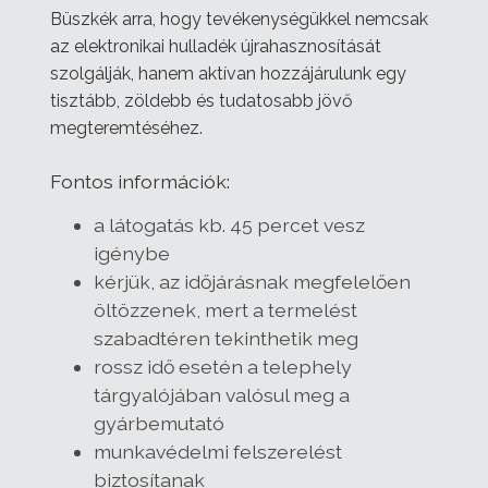
Büszkék arra, hogy tevékenységükkel nemcsak
az elektronikai hulladék újrahasznosítását
szolgálják, hanem aktívan hozzájárulunk egy
tisztább, zöldebb és tudatosabb jövő
megteremtéséhez.
Fontos információk:
a látogatás kb. 45 percet vesz
igénybe
kérjük, az időjárásnak megfelelően
öltözzenek, mert a termelést
szabadtéren tekinthetik meg
rossz idő esetén a telephely
tárgyalójában valósul meg a
gyárbemutató
munkavédelmi felszerelést
biztosítanak