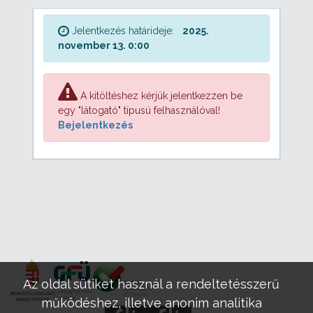
Jelentkezés határideje:
2025.
november 13. 0:00
A kitöltéshez kérjük jelentkezzen be
egy "látogató" típusú felhasználóval!
Bejelentkezés
Az oldal sütiket használ a rendeltetésszerű
működéshez, illetve anonim analitika