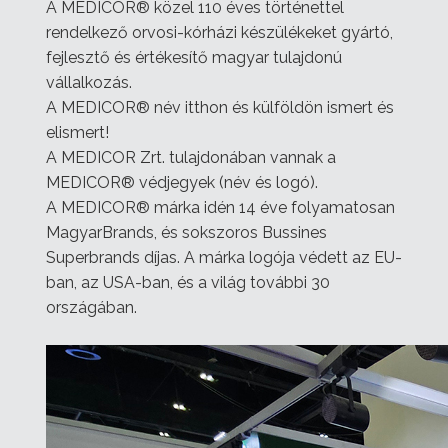
A MEDICOR® közel 110 éves történettel
rendelkező orvosi-kórházi készülékeket gyártó,
fejlesztő és értékesítő magyar tulajdonú
vállalkozás.
A MEDICOR® név itthon és külföldön ismert és
elismert!
A MEDICOR Zrt. tulajdonában vannak a
MEDICOR® védjegyek (név és logó).
A MEDICOR® márka idén 14 éve folyamatosan
MagyarBrands, és sokszoros Bussines
Superbrands díjas. A márka logója védett az EU-
ban, az USA-ban, és a világ további 30
országában.