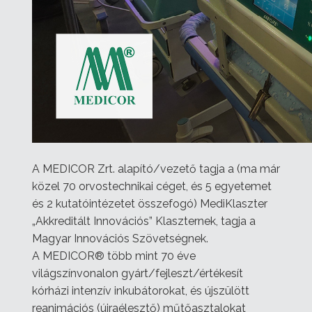
A MEDICOR Zrt. alapító/vezető tagja a (ma már
közel 70 orvostechnikai céget, és 5 egyetemet
és 2 kutatóintézetet összefogó) MediKlaszter
„Akkreditált Innovációs” Klaszternek, tagja a
Magyar Innovációs Szövetségnek.
A MEDICOR® több mint 70 éve
világszínvonalon gyárt/fejleszt/értékesít
kórházi intenzív inkubátorokat, és újszülött
reanimációs (újraélesztő) műtőasztalokat