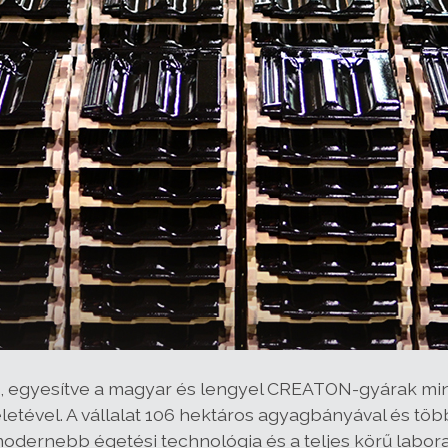
, egyesítve a magyar és lengyel CREATON-gyárak min
életével. A vállalat 106 hektáros agyagbányával és tö
odernebb égetési technológia és a teljes körű labora