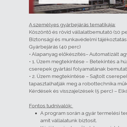
A személyes gyárbejárás tematikája:
Köszöntő és rövid vállalatbemutató (10 pe
Biztonsági és munkavédelmi tájékoztatás 
Gyárbejárás (40 perc)
• Alapanyag előkészítés– Automatizált a
• 1. Üzem megtekintése – Betekintés a h
cserepek gyártási folyamatának bemutat
• 2. Üzem megtekintése – Sajtolt cserepe
tapasztalhatják meg a robottechnika műk
Kérdések és visszajelzések (5 perc) – El
Fontos tudnivalók:
A program során a gyár termelési te
amit vállalatunk biztosít.