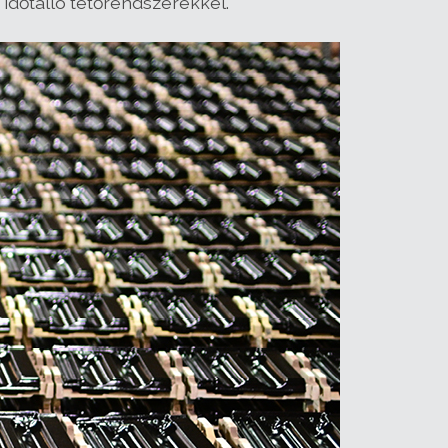
 időtálló tetőrendszerekkel.