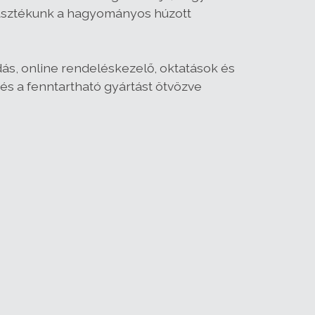
asztékunk a hagyományos húzott
dás, online rendeléskezelő, oktatások és
t és a fenntartható gyártást ötvözve