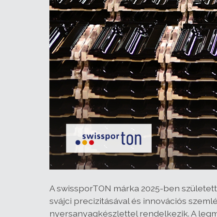
A swissporTON márka 2025-ben született
svájci precizitásával és innovációs szeml
nyersanyagkészlettel rendelkezik. A legm