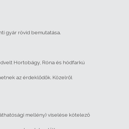
nti gyár rövid bemutatása.
edvelt Hortobágy, Róna és hódfarkú
hetnek az érdeklődők. Közelről
thatósági mellény) viselése kötelező