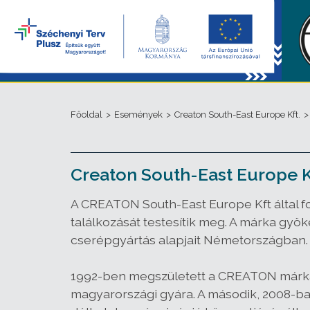
Főoldal
>
Események
>
Creaton South-East Europe Kft.
>
Creaton South-East Europe Kf
A CREATON South-East Europe Kft által f
találkozását testesítik meg. A márka gyö
cserépgyártás alapjait Németországban.
1992-ben megszületett a CREATON márka,
magyarországi gyára. A második, 2008-ban