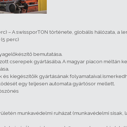
rc) – A swissporTON története, globális hálózata, a le
(5 perc)
gyagelőkészítő bemutatása.
úzott cserepek gyártásába. A magyar piacon méltán k
ása.
k és kiegészítőik gyártásának folyamataival ismerked
ödését egy teljesen automata gyártósor mellett.
köszönés
rületén munkavédelmi ruházat (munkavédelmi sisak, lá