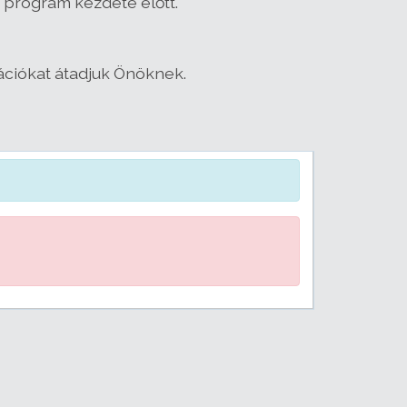
 program kezdete előtt.
ációkat átadjuk Önöknek.