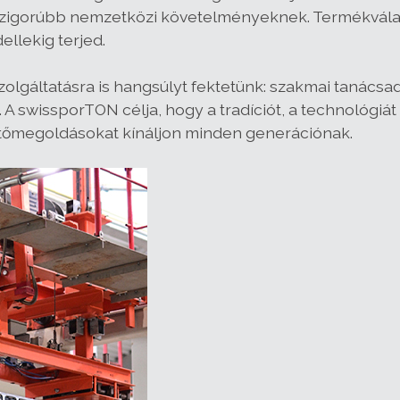
szigorúbb nemzetközi követelményeknek. Termékvál
llekig terjed.
zolgáltatásra is hangsúlyt fektetünk: szakmai tanácsa
. A swissporTON célja, hogy a tradíciót, a technológiá
etőmegoldásokat kínáljon minden generációnak.