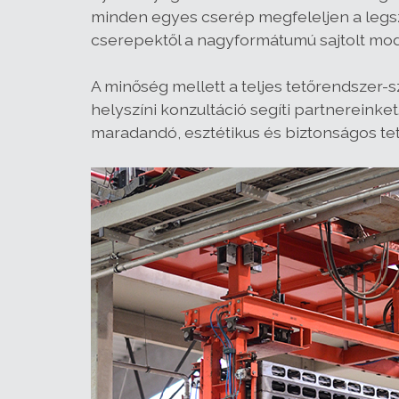
minden egyes cserép megfeleljen a leg
cserepektől a nagyformátumú sajtolt mode
A minőség mellett a teljes tetőrendszer-s
helyszíni konzultáció segíti partnereinket
maradandó, esztétikus és biztonságos t