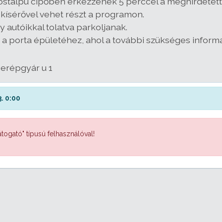
apostalpú cipőben érkezzenek 5 perccel a meghirdetett
ti kísérővel vehet részt a programon.
 autóikkal tolatva parkoljanak.
 a porta épületéhez, ahol a további szükséges inform
serépgyár u 1
. 0:00
togató" típusú felhasználóval!