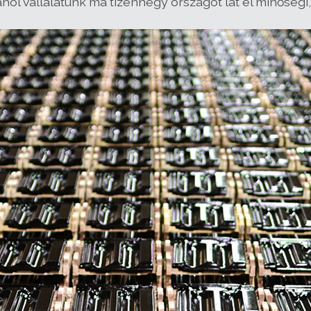
ahol vállalatunk ma tizennégy országot lát el minőségi,