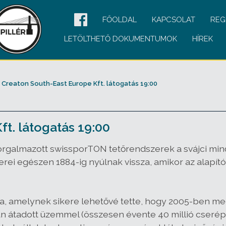
FŐOLDAL
KAPCSOLAT
REG
LETÖLTHETŐ DOKUMENTUMOK
HÍREK
Creaton South-East Europe Kft. látogatás 19:00
t. látogatás 19:00
orgalmazott swissporTON tetőrendszerek a svájci min
kerei egészen 1884-ig nyúlnak vissza, amikor az alap
 amelynek sikere lehetővé tette, hogy 2005-ben me
 átadott üzemmel (összesen évente 40 millió cserép g