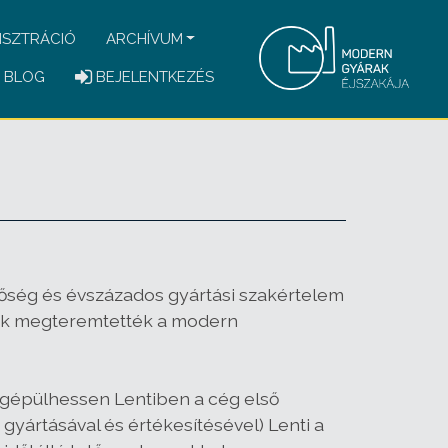
ISZTRÁCIÓ
ARCHÍVUM
BLOG
BEJELENTKEZÉS
őség és évszázados gyártási szakértelem
ítók megteremtették a modern
gépülhessen Lentiben a cég első
yártásával és értékesítésével) Lenti a