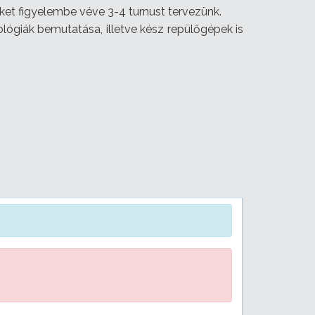
eket figyelembe véve 3-4 turnust tervezünk.
lógiák bemutatása, illetve kész repülőgépek is