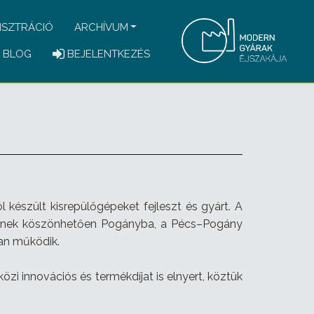
ISZTRÁCIÓ
ARCHÍVUM
BLOG
BEJELENTKEZÉS
készült kisrepülőgépeket fejleszt és gyárt. A
ésnek köszönhetően Pogányba, a Pécs–Pogány
an működik.
zi innovációs és termékdíjat is elnyert, köztük