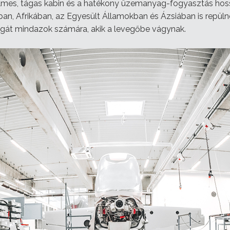
lmes, tágas kabin és a hatékony üzemanyag-fogyasztás hossz
n, Afrikában, az Egyesült Államokban és Ázsiában is repüln
ágát mindazok számára, akik a levegőbe vágynak.