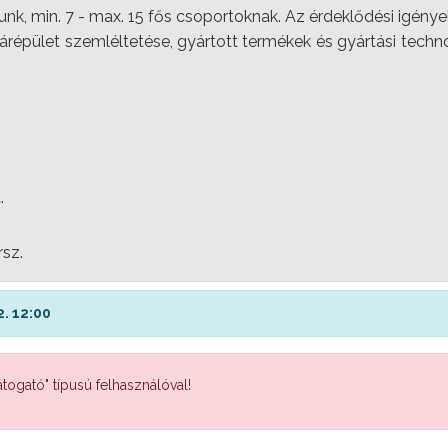
tunk, min. 7 - max. 15 fős csoportoknak. Az érdeklődési igény
árépület szemléltetése, gyártott termékek és gyártási techno
.
sz.
. 12:00
togató" típusú felhasználóval!