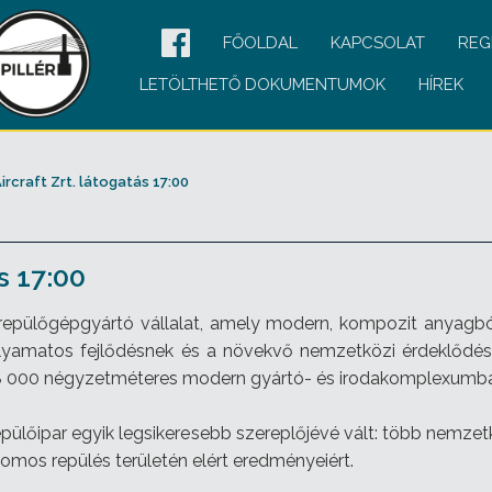
FŐOLDAL
KAPCSOLAT
REG
LETÖLTHETŐ DOKUMENTUMOK
HÍREK
rcraft Zrt. látogatás 17:00
s 17:00
repülőgépgyártó vállalat, amely modern, kompozit anyagból 
olyamatos fejlődésnek és a növekvő nemzetközi érdeklőd
l 8 000 négyzetméteres modern gyártó- és irodakomplexumb
pülőipar egyik legsikeresebb szereplőjévé vált: több nemzetkö
romos repülés területén elért eredményeiért.