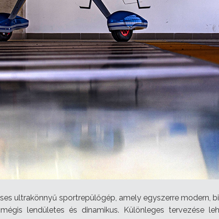
léses ultrakönnyű sportrepülőgép, amely egyszerre modern, b
ő, mégis lendületes és dinamikus. Különleges tervezése l