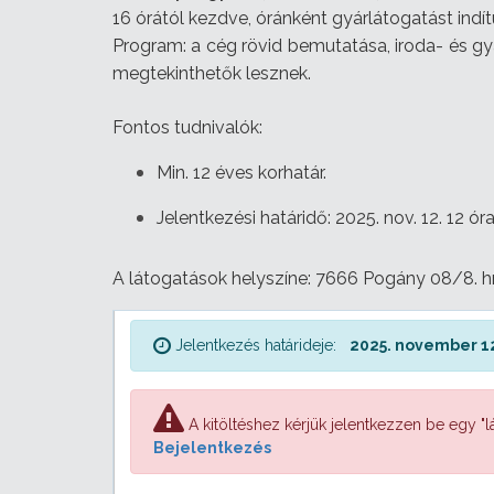
16 órától kezdve, óránként gyárlátogatást indí
Program: a cég rövid bemutatása, iroda- és gy
megtekinthetők lesznek.
Fontos tudnivalók:
Min. 12 éves korhatár.
Jelentkezési határidő: 2025. nov. 12. 12 óra
A látogatások helyszíne: 7666 Pogány 08/8. hr
Jelentkezés határideje:
2025. november 12
A kitöltéshez kérjük jelentkezzen be egy "lá
Bejelentkezés