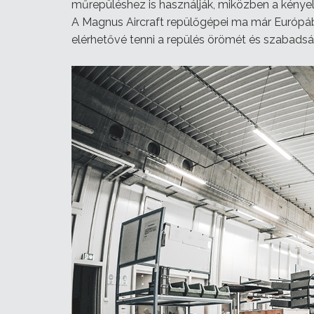
műrepüléshez is használják, miközben a kénye
A Magnus Aircraft repülőgépei ma már Európába
elérhetővé tenni a repülés örömét és szabads