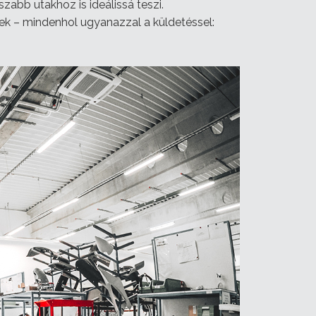
abb utakhoz is ideálissá teszi.
ek – mindenhol ugyanazzal a küldetéssel: