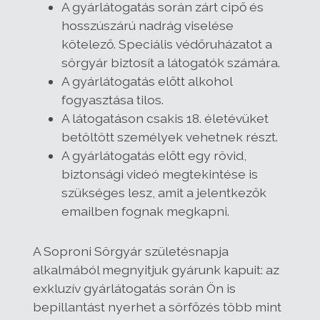
A gyárlátogatás során zárt cipő és
hosszúszárú nadrág viselése
kötelező. Speciális védőruházatot a
sörgyár biztosít a látogatók számára.
A gyárlátogatás előtt alkohol
fogyasztása tilos.
A látogatáson csakis 18. életévüket
betöltött személyek vehetnek részt.
A gyárlátogatás előtt egy rövid,
biztonsági videó megtekintése is
szükséges lesz, amit a jelentkezők
emailben fognak megkapni.
A Soproni Sörgyár születésnapja
alkalmából megnyitjuk gyárunk kapuit: az
exkluzív gyárlátogatás során Ön is
bepillantást nyerhet a sörfőzés több mint