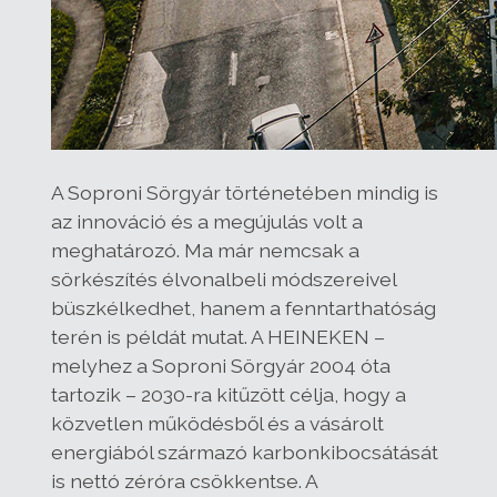
A Soproni Sörgyár történetében mindig is
az innováció és a megújulás volt a
meghatározó. Ma már nemcsak a
sörkészítés élvonalbeli módszereivel
büszkélkedhet, hanem a fenntarthatóság
terén is példát mutat. A HEINEKEN –
melyhez a Soproni Sörgyár 2004 óta
tartozik – 2030-ra kitűzött célja, hogy a
közvetlen működésből és a vásárolt
energiából származó karbonkibocsátását
is nettó zéróra csökkentse. A