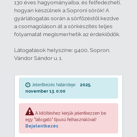
130 éves hagyományaiba, és felfedezheti,
hogyan készülnek a Soproni sörök! A
gyárlátogatás során a sörfőzéstől kezdve
a csomagoláson át a sörkészítés teljes
folyamatát megismerhetik az érdeklődők.
Látogatások helyszíne: 9400, Sopron,
Vándor Sándor u. 1.
Jelentkezés határideje:
2025.
november 13. 0:00
A kitöltéshez kérjük jelentkezzen be
egy "látogató" típusú felhasználóval!
Bejelentkezés