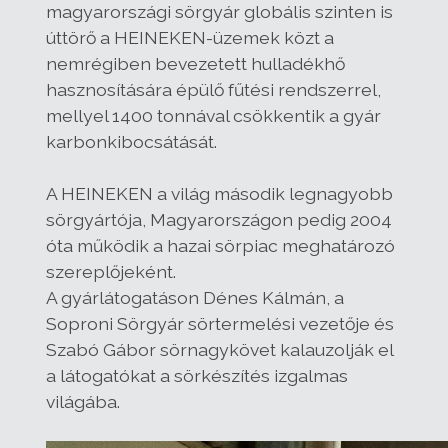
magyarországi sörgyár globális szinten is
úttörő a HEINEKEN-üzemek közt a
nemrégiben bevezetett hulladékhő
hasznosítására épülő fűtési rendszerrel,
mellyel 1400 tonnával csökkentik a gyár
karbonkibocsátását.
A HEINEKEN a világ második legnagyobb
sörgyártója, Magyarországon pedig 2004
óta működik a hazai sörpiac meghatározó
szereplőjeként.
A gyárlátogatáson Dénes Kálmán, a
Soproni Sörgyár sörtermelési vezetője és
Szabó Gábor sörnagykövet kalauzolják el
a látogatókat a sörkészítés izgalmas
világába.