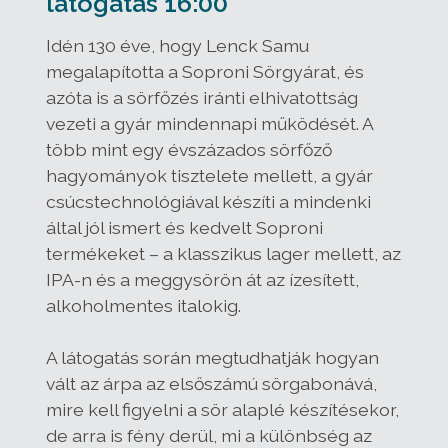
látogatás 16:00
Idén 130 éve, hogy Lenck Samu
megalapította a Soproni Sörgyárat, és
azóta is a sörfőzés iránti elhivatottság
vezeti a gyár mindennapi működését. A
több mint egy évszázados sörfőző
hagyományok tisztelete mellett, a gyár
csúcstechnológiával készíti a mindenki
által jól ismert és kedvelt Soproni
termékeket – a klasszikus lager mellett, az
IPA-n és a meggysörön át az ízesített,
alkoholmentes italokig.
A látogatás során megtudhatják hogyan
vált az árpa az elsőszámú sörgabonává,
mire kell figyelni a sör alaplé készítésekor,
de arra is fény derül, mi a különbség az