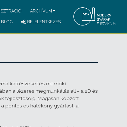
ISZTRÁCIÓ
ARCHÍVUM
BLOG
BEJELENTKEZÉS
 fémalkatrészeket és mérnöki
ában a lézeres megmunkálás áll – a 2D és
ek fejlesztéséig. Magasan képzett
 pontos és hatékony gyártást, a