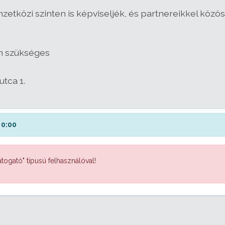
zetközi szinten is képviseljék, és partnereikkel közös
m szükséges
utca 1.
 0:00
togató" típusú felhasználóval!