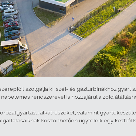
szereplőit szolgálja ki, szél- és gázturbinákhoz gyárt
 napelemes rendszerével is hozzájárul a zöld átállásh
orozatgyártású alkatrészeket, valamint gyártókészülékek
áltatásaiknak köszönhetően ügyfeleik egy kézből ka