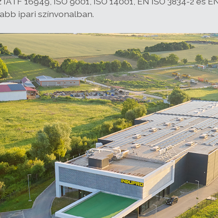
z IATF 16949, ISO 9001, ISO 14001, EN ISO 3834-2 és 
abb ipari színvonalban.