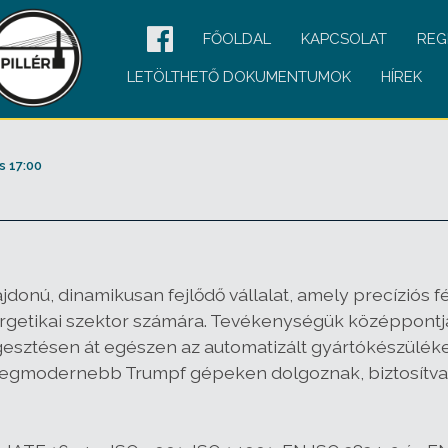
FŐOLDAL
KAPCSOLAT
REG
LETÖLTHETŐ DOKUMENTUMOK
HÍREK
s 17:00
jdonú, dinamikusan fejlődő vállalat, amely precíziós
ergetikai szektor számára. Tevékenységük középpontj
gesztésen át egészen az automatizált gyártókészülék
egmodernebb Trumpf gépeken dolgoznak, biztosítva a