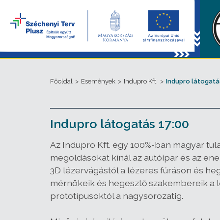
Főoldal
>
Események
>
Indupro Kft.
>
Indupro látogatá
Indupro látogatás 17:00
Az Indupro Kft. egy 100%-ban magyar tula
megoldásokat kínál az autóipar és az en
3D lézervágástól a lézeres fúráson és he
mérnökeik és hegesztő szakembereik a l
prototípusoktól a nagysorozatig.