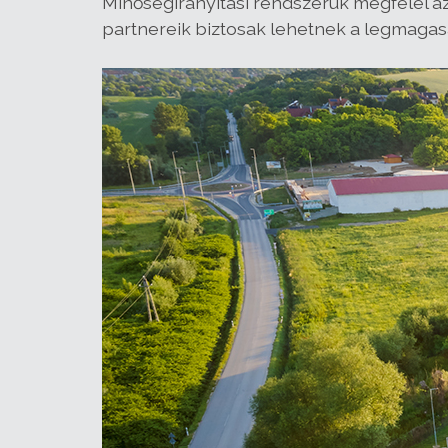
Minőségirányítási rendszerük megfelel a
partnereik biztosak lehetnek a legmagas