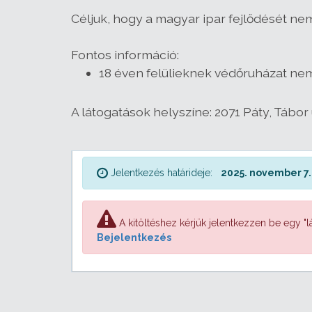
Céljuk, hogy a magyar ipar fejlődését nem
Fontos információ:
18 éven felülieknek védőruházat ne
A látogatások helyszíne: 2071 Páty, Tábor 
Jelentkezés határideje:
2025. november 7.
A kitöltéshez kérjük jelentkezzen be egy "lá
Bejelentkezés