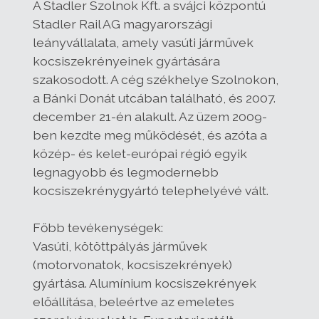
A Stadler Szolnok Kft. a svájci központú
Stadler Rail AG magyarországi
leányvállalata, amely vasúti járművek
kocsiszekrényeinek gyártására
szakosodott. A cég székhelye Szolnokon,
a Bánki Donát utcában található, és 2007.
december 21-én alakult. Az üzem 2009-
ben kezdte meg működését, és azóta a
közép- és kelet-európai régió egyik
legnagyobb és legmodernebb
kocsiszekrénygyártó telephelyévé vált.
Főbb tevékenységek:
Vasúti, kötöttpályás járművek
(motorvonatok, kocsiszekrények)
gyártása. Alumínium kocsiszekrények
előállítása, beleértve az emeletes