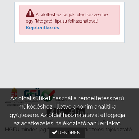
A kitöltéshez kérjük jelentkezzen be
egy "látogató" típusú felhasználóval!
Bejelentkezés
Az oldal sütiket használ a rendeltetésszerű
működéshez, illetve anonim analitika
gyűjtésére. Az oldal használatával elfogadja
GFÜ
Modern Mintaüzem Program
az adatkezelési tájékoztatóban leírtakat.
MGFÜ minden jog fenntartva |
Adatkezelési tájékoztató
RENDBEN