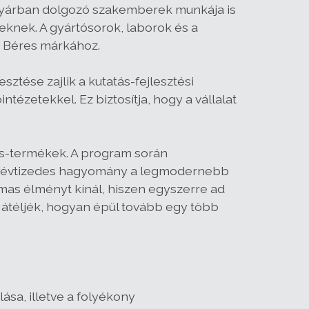
A gyárban dolgozó szakemberek munkája is
knek. A gyártósorok, laborok és a
a Béres márkához.
ztése zajlik a kutatás-fejlesztési
ézetekkel. Ez biztosítja, hogy a vállalat
es-termékek. A program során
több évtizedes hagyomány a legmodernebb
mas élményt kínál, hiszen egyszerre ad
s átéljék, hogyan épül tovább egy több
sa, illetve a folyékony