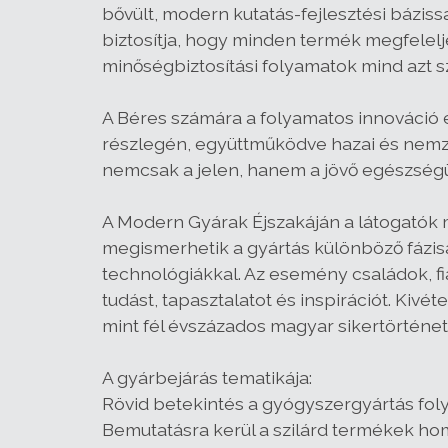
bővült, modern kutatás-fejlesztési bázis
biztosítja, hogy minden termék megfelel
minőségbiztosítási folyamatok mind azt s
A Béres számára a folyamatos innováció és
részlegén, együttműködve hazai és nemzet
nemcsak a jelen, hanem a jövő egészségügy
A Modern Gyárak Éjszakáján a látogatók 
megismerhetik a gyártás különböző fázis
technológiákkal. Az esemény családok, f
tudást, tapasztalatot és inspirációt. Kiv
mint fél évszázados magyar sikertörténet
A gyárbejárás tematikája:
Rövid betekintés a gyógyszergyártás fol
Bemutatásra kerül a szilárd termékek hom