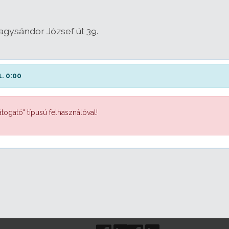
agysándor József út 39.
. 0:00
togató" típusú felhasználóval!