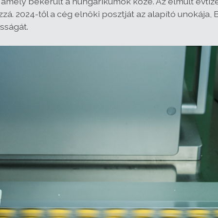
 amely bekerült a hungarikumok közé. Az elmúlt évtize
 2024-től a cég elnöki posztját az alapító unokája, Bér
sságát.