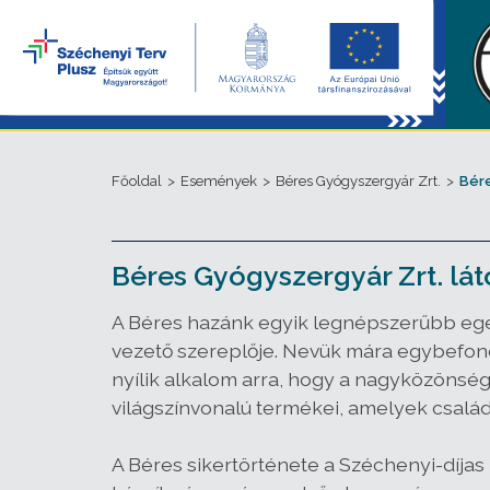
Főoldal
>
Események
>
Béres Gyógyszergyár Zrt.
>
Bére
Béres Gyógyszergyár Zrt. lát
A Béres hazánk egyik legnépszerűbb eg
vezető szereplője. Nevük mára egybefonó
nyílik alkalom arra, hogy a nagyközönség
világszínvonalú termékei, amelyek csalá
A Béres sikertörténete a Széchenyi-díjas 