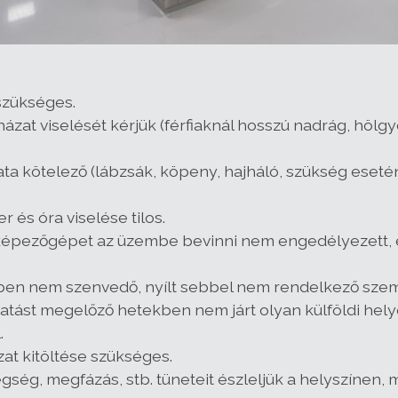
szükséges.
házat viselését kérjük (férfiaknál hosszú nadrág, höl
ta kötelező (lábzsák, köpeny, hajháló, szükség esetén 
 és óra viselése tilos.
nyképezőgépet az üzembe bevinni nem engedélyezett, e
en nem szenvedő, nyílt sebbel nem rendelkező szemé
ogatást megelőző hetekben nem járt olyan külföldi he
.
ozat kitöltése szükséges.
gség, megfázás, stb. tüneteit észleljük a helyszínen,