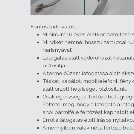
Fontos tudnivalók:
Minimum 16 éves életkor betöltése 
Mindkét nemnél hosszú zárt utcai ru
harisnyával).
Látogatás alatt védőruházat használa
biztosítja.
A termelőüzem látogatása alatt ékszer
Táskát, kabátot, mobiltelefont, fé
alatt őrzött helyiséget biztosítunk.
Csak egészséges, fertőző betegségb
Feltétel még, hogy a látogató a lát
ahol bármiféle fertőzést kaphatott el
Erről a látogatás előtt írásos nyilatk
Amennyiben valakinél a fertőző bete