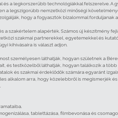
sal és a legkorszerűbb technológiákkal felszerelve. 
jen a legszigorúbb nemzetközi minőségi követelménye
zolgálják, hogy a fogyasztók bizalommal forduljanak 
 a szakértelem alapérték. Számos új készítmény fejles
közi szakmai partnerekkel, egyetemekkel és kutatóint
i kihívásaira is választ adjon.
most személyesen láthatják, hogyan születnek a Bér
ait, és testközelből láthatják, hogyan találkozik a 
iatalok és szakmai érdeklődők számára egyaránt izgal
ételes alkalom arra, hogy közelebbről is megismerjék é
.
yamataiba.
ogenizálása, tablettázása, filmbevonása és csomagolá