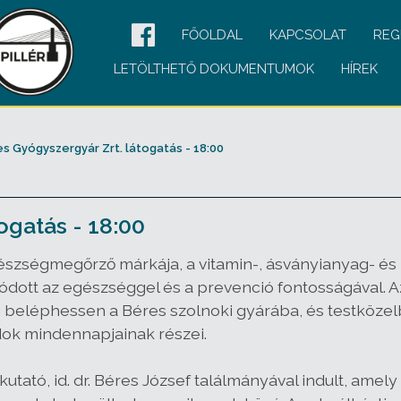
FŐOLDAL
KAPCSOLAT
REG
LETÖLTHETŐ DOKUMENTUMOK
HÍREK
s Gyógyszergyár Zrt. látogatás - 18:00
ogatás - 18:00
észségmegőrző márkája, a vitamin-, ásványianyag- 
dott az egészséggel és a prevenció fontosságával. A
 beléphessen a Béres szolnoki gyárába, és testközel
dok mindennapjainak részei.
kutató, id. dr. Béres József találmányával indult, am