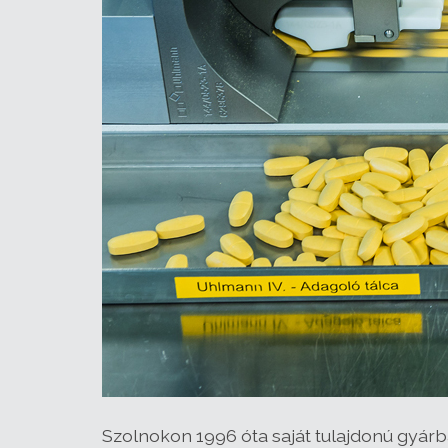
Szolnokon 1996 óta saját tulajdonú gyá