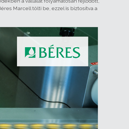
dekben a vállalat folyamatosan fejlődött,
es Marcell tölti be, ezzel is biztosítva a