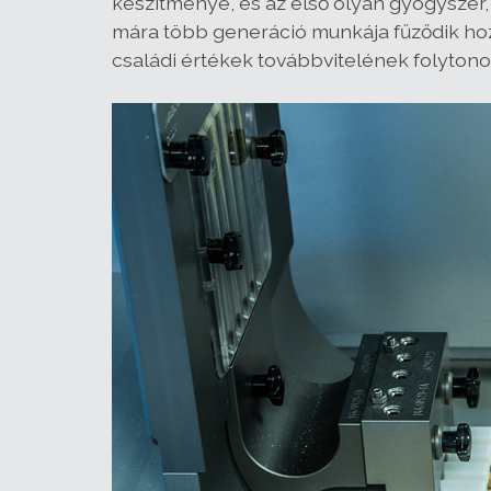
készítménye, és az első olyan gyógyszer,
mára több generáció munkája fűződik hozzá.
családi értékek továbbvitelének folytono