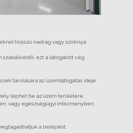
gyeknél hosszú nadrág vagy szoknya
szakállvédő), ezt a látogatott cég
zek tárolására az üzemlátogatás ideje
ly léphet be az üzem területére.
lyen, vagy egészségügyi intézményben,
 megtagadhatjuk a belépést.