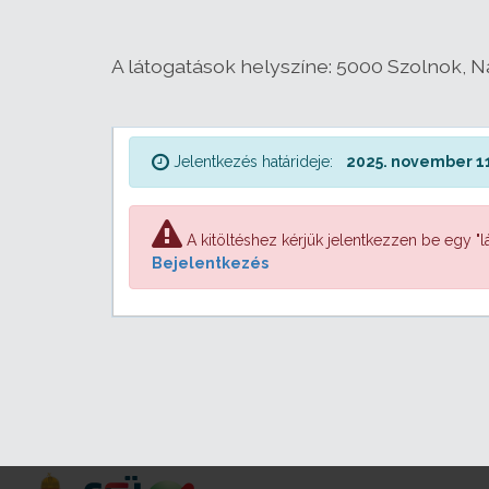
A látogatások helyszíne: 5000 Szolnok, N
Jelentkezés határideje:
2025. november 11
A kitöltéshez kérjük jelentkezzen be egy "lá
Bejelentkezés