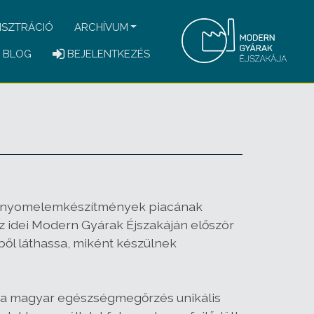
ISZTRÁCIÓ
ARCHÍVUM
BLOG
BEJELENTKEZÉS
és nyomelemkészítmények piacának
z idei Modern Gyárak Éjszakáján először
ből láthassa, miként készülnek
ely a magyar egészségmegőrzés unikális