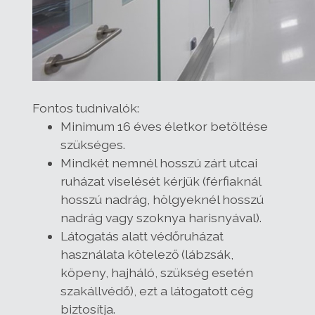
Fontos tudnivalók:
Minimum 16 éves életkor betöltése
szükséges.
Mindkét nemnél hosszú zárt utcai
ruházat viselését kérjük (férfiaknál
hosszú nadrág, hölgyeknél hosszú
nadrág vagy szoknya harisnyával).
Látogatás alatt védőruházat
használata kötelező (lábzsák,
köpeny, hajháló, szükség esetén
szakállvédő), ezt a látogatott cég
biztosítja.