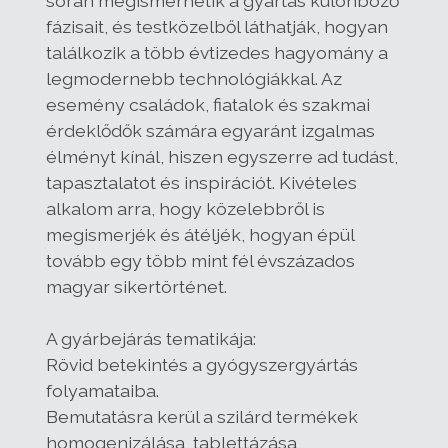
során megismerhetik a gyártás különböző
fázisait, és testközelből láthatják, hogyan
találkozik a több évtizedes hagyomány a
legmodernebb technológiákkal. Az
esemény családok, fiatalok és szakmai
érdeklődők számára egyaránt izgalmas
élményt kínál, hiszen egyszerre ad tudást,
tapasztalatot és inspirációt. Kivételes
alkalom arra, hogy közelebbről is
megismerjék és átéljék, hogyan épül
tovább egy több mint fél évszázados
magyar sikertörténet.
A gyárbejárás tematikája:
Rövid betekintés a gyógyszergyártás
folyamataiba.
Bemutatásra kerül a szilárd termékek
homogenizálása, tablettázása,