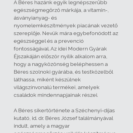
A Béres hazánk egyik legnépszerűbb
egészségmegőrző márkája, a vitamin-,
ásványianyag- és
nyomelemkészítmények piacának vezető
szereplője. Nevük mára egybefonódott az
egészséggel és a prevenció
fontosságával. Az idei Modern Gyárak
Éjszakáján először nyílik alkalom arra,
hogy a nagyközönség beléphessen a
Béres szolnoki gyárába, és testközelből
láthassa, miként készülnek
világszínvonalú termékei, amelyek
családok mindennapjainak részei.
A Béres sikertörténete a Széchenyi-díjas
kutató, id. dr. Béres József találmányával
indult, amely a magyar