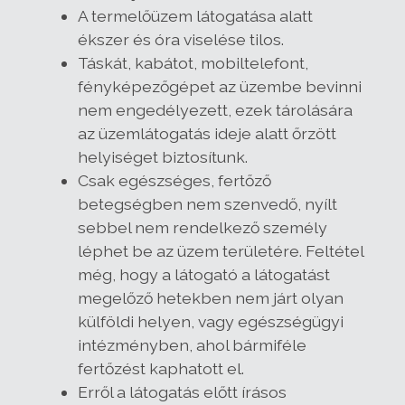
A termelőüzem látogatása alatt
ékszer és óra viselése tilos.
Táskát, kabátot, mobiltelefont,
fényképezőgépet az üzembe bevinni
nem engedélyezett, ezek tárolására
az üzemlátogatás ideje alatt őrzött
helyiséget biztosítunk.
Csak egészséges, fertőző
betegségben nem szenvedő, nyílt
sebbel nem rendelkező személy
léphet be az üzem területére. Feltétel
még, hogy a látogató a látogatást
megelőző hetekben nem járt olyan
külföldi helyen, vagy egészségügyi
intézményben, ahol bármiféle
fertőzést kaphatott el.
Erről a látogatás előtt írásos