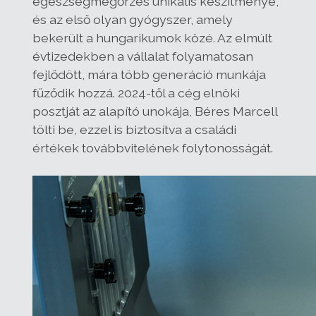
egészségmegőrzés unikális készítménye,
és az első olyan gyógyszer, amely
bekerült a hungarikumok közé. Az elmúlt
évtizedekben a vállalat folyamatosan
fejlődött, mára több generáció munkája
fűződik hozzá. 2024-től a cég elnöki
posztját az alapító unokája, Béres Marcell
tölti be, ezzel is biztosítva a családi
értékek továbbvitelének folytonosságát.