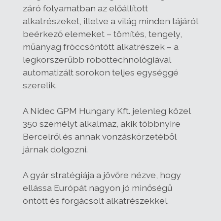
záró folyamatban az előállított
alkatrészeket, illetve a világ minden tájáról
beérkező elemeket – tömítés, tengely,
műanyag fröccsöntött alkatrészek – a
legkorszerűbb robottechnológiával
automatizált sorokon teljes egységgé
szerelik.
A Nidec GPM Hungary Kft. jelenleg közel
350 személyt alkalmaz, akik többnyire
Bercelről és annak vonzáskörzetéből
járnak dolgozni.
A gyár stratégiája a jövőre nézve, hogy
ellássa Európát nagyon jó minőségű
öntött és forgácsolt alkatrészekkel.