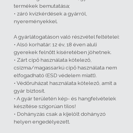
termékek bemutatása;
• záró kvízkérdések a gyárról,
nyereményekkel.
A gyárlátogatáson való részvétel feltételei:
• Alsó korhatár: 12 év, 18 éven aluli
gyerekek felnőtt kíséretében jöhetnek.
• Zárt cipő használata kötelező,
csizma/magassarkú cipő használata nem
elfogadható (ESD védelem miatt).
• Védőruházat használata kötelező, amit a
gyár biztosít.
• A gyár területén kép- és hangfelvételek
készítése szigorúan tilos!
• Dohányzás csak a kijelölt dohányzó
helyen engedélyezett.