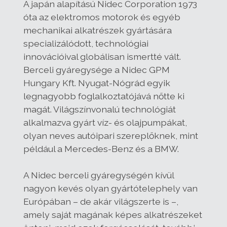
A japán alapítású Nidec Corporation 1973
óta az elektromos motorok és egyéb
mechanikai alkatrészek gyártására
specializálódott, technológiai
innovációival globálisan ismertté vált.
Berceli gyáregysége a Nidec GPM
Hungary Kft. Nyugat-Nógrád egyik
legnagyobb foglalkoztatójává nőtte ki
magát. Világszínvonalú technológiát
alkalmazva gyárt víz- és olajpumpákat,
olyan neves autóipari szereplőknek, mint
például a Mercedes-Benz és a BMW.
A Nidec berceli gyáregységén kívül
nagyon kevés olyan gyártótelephely van
Európában – de akár világszerte is –,
amely saját magának képes alkatrészeket