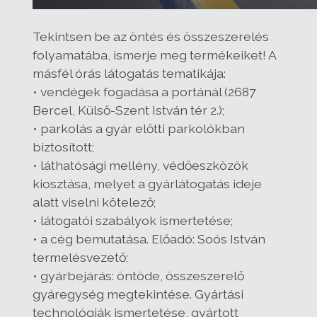
Tekintsen be az öntés és összeszerelés
folyamatába, ismerje meg termékeiket! A
másfél órás látogatás tematikája:
• vendégek fogadása a portánál (2687
Bercel, Külső-Szent István tér 2.);
• parkolás a gyár előtti parkolókban
biztosított;
• láthatósági mellény, védőeszközök
kiosztása, melyet a gyárlátogatás ideje
alatt viselni kötelező;
• látogatói szabályok ismertetése;
• a cég bemutatása. Előadó: Soós István
termelésvezető;
• gyárbejárás: öntöde, összeszerelő
gyáregység megtekintése. Gyártási
technológiák ismertetése, gyártott