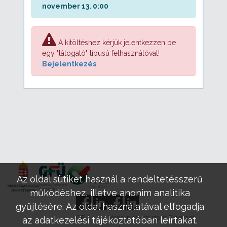
november 13. 0:00
A kitöltéshez kérjük jelentkezzen be
egy "látogató" típusú felhasználóval!
Bejelentkezés
Az oldal sütiket használ a rendeltetésszerű
működéshez, illetve anonim analitika
gyűjtésére. Az oldal használatával elfogadja
GFÜ
Modern Mintaüzem Program
az adatkezelési tájékoztatóban leírtakat.