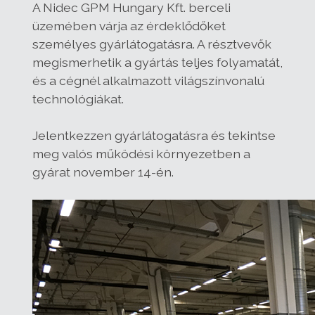
A Nidec GPM Hungary Kft. berceli
üzemében várja az érdeklődőket
személyes gyárlátogatásra. A résztvevők
megismerhetik a gyártás teljes folyamatát,
és a cégnél alkalmazott világszínvonalú
technológiákat.
Jelentkezzen gyárlátogatásra és tekintse
meg valós működési környezetben a
gyárat november 14-én.