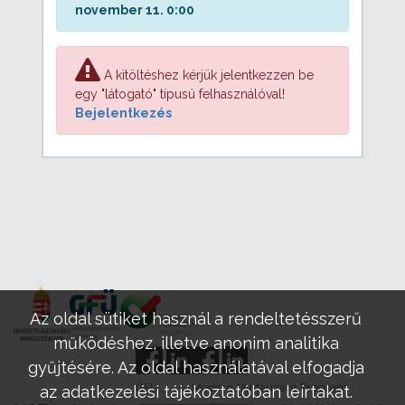
november 11. 0:00
A kitöltéshez kérjük jelentkezzen be
egy "látogató" típusú felhasználóval!
Bejelentkezés
Az oldal sütiket használ a rendeltetésszerű
működéshez, illetve anonim analitika
gyűjtésére. Az oldal használatával elfogadja
GFÜ
Modern Mintaüzem Program
az adatkezelési tájékoztatóban leírtakat.