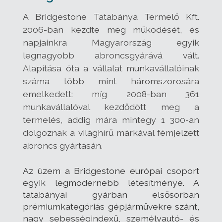
A Bridgestone Tatabánya Termelő Kft.
2006-ban kezdte meg működését, és
napjainkra Magyarország egyik
legnagyobb abroncsgyárává vált.
Alapítása óta a vállalat munkavállalóinak
száma több mint háromszorosára
emelkedett: míg 2008-ban 361
munkavállalóval kezdődött meg a
termelés, addig mára mintegy 1 300-an
dolgoznak a világhírű márkával fémjelzett
abroncs gyártásán.
Az üzem a Bridgestone európai csoport
egyik legmodernebb létesítménye. A
tatabányai gyárban elsősorban
prémiumkategóriás gépjárművekre szánt,
nagy sebességindexű, személyautó- és