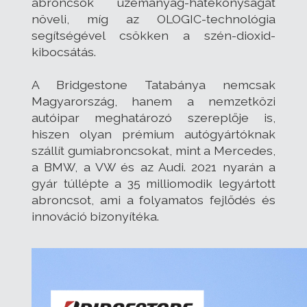
abroncsok üzemanyag-hatékonyságát
növeli, míg az OLOGIC-technológia
segítségével csökken a szén-dioxid-
kibocsátás.
A Bridgestone Tatabánya nemcsak
Magyarország, hanem a nemzetközi
autóipar meghatározó szereplője is,
hiszen olyan prémium autógyártóknak
szállít gumiabroncsokat, mint a Mercedes,
a BMW, a VW és az Audi. 2021 nyarán a
gyár túllépte a 35 milliomodik legyártott
abroncsot, ami a folyamatos fejlődés és
innováció bizonyítéka.