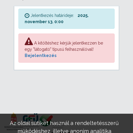
Jelentkezés határideje:
2025.
november 13. 0:00
A kitöltéshez kérjük jelentkezzen be
egy "látogató" típusú felhasználóval!
Bejelentkezés
Az oldal sütiket használ a rendeltetésszerű
működéshez, illetve anonim analitika