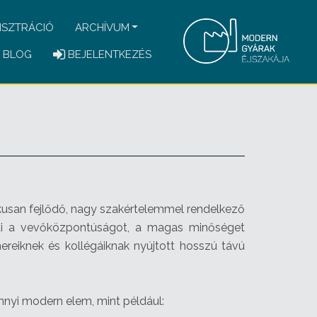
ISZTRÁCIÓ
ARCHÍVUM
BLOG
BEJELENTKEZÉS
kusan fejlődő, nagy szakértelemmel rendelkező
kinti a vevőközpontúságot, a magas minőséget
ereiknek és kollégáiknak nyújtott hosszú távú
nyi modern elem, mint például: