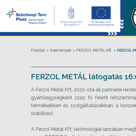
Főoldal
>
Események
>
FERZOL METÁL Kft.
>
FERZOL M
FERZOL METÁL látogatás 16:
A Ferzol Metál Kft. 2020 óta áll partnerei r
gyártóegységként száz fő feletti létszámmal
termékeikben és szolgáltatásaikban, a korsze
stabilitást.
A Ferzol Metál Kft. technológiai láncában m