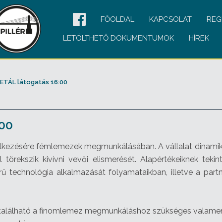
FŐOLDAL
KAPCSOLAT
REG
LETÖLTHETŐ DOKUMENTUMOK
HÍREK
ETÁL látogatás 16:00
00
endelkezésére fémlemezek megmunkálásában. A vállalat dinami
 törekszik kivívni vevői elismerését. Alapértékeiknek te
rű technológia alkalmazását folyamataikban, illetve a partn
egtalálható a finomlemez megmunkáláshoz szükséges valamen