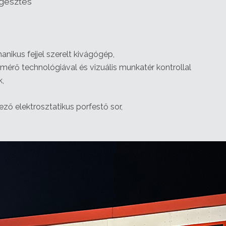
egesztés
ikus fejjel szerelt kivágógép,
mérő technológiával és vizuális munkatér kontrollal
k,
ő elektrosztatikus porfestő sor,