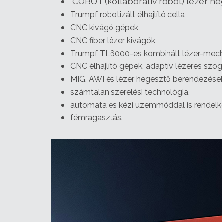
COBOT (kollaboratív robot) lézer h
Trumpf robotizált élhajlító cella
CNC kivágó gépek,
CNC fiber lézer kivágók,
Trumpf TL6000-es kombinált lézer-mechan
CNC élhajlító gépek, adaptív lézeres szög
MIG, AWI és lézer hegesztő berendezése
számtalan szerelési technológia,
automata és kézi üzemmóddal is rendelkez
fémragasztás.