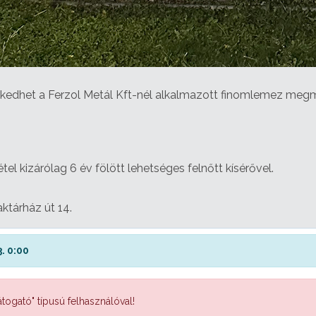
edhet a Ferzol Metál Kft-nél alkalmazott finomlemez megm
l kizárólag 6 év fölött lehetséges felnőtt kísérővel.
ktárház út 14.
. 0:00
togató" típusú felhasználóval!