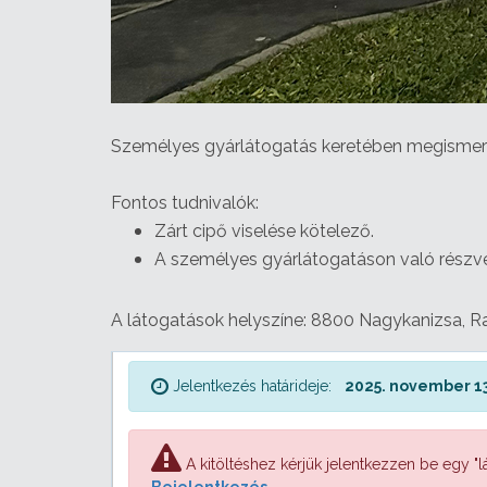
Személyes gyárlátogatás keretében megismerk
Fontos tudnivalók:
Zárt cipő viselése kötelező.
A személyes gyárlátogatáson való részvéte
A látogatások helyszíne: 8800 Nagykanizsa, Ra
Jelentkezés határideje:
2025. november 13
A kitöltéshez kérjük jelentkezzen be egy "lá
Bejelentkezés