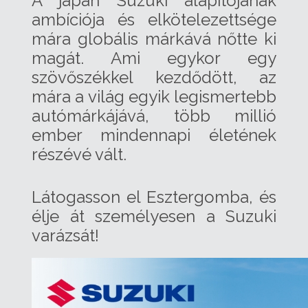
A japán Suzuki alapítójának
ambíciója és elkötelezettsége
mára globális márkává nőtte ki
magát. Ami egykor egy
szövőszékkel kezdődött, az
mára a világ egyik legismertebb
autómárkájává, több millió
ember mindennapi életének
részévé vált.
Látogasson el Esztergomba, és
élje át személyesen a Suzuki
varázsát!