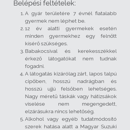
Belépési feltételek:
A gyár területére 7 évnél fiatalabb
gyermek nem léphet be.
12 év alatti gyermekek esetén
minden gyermekhez egy felnőtt
kísérő szükséges.
Babakocsival és kerekesszékkel
érkező látogatókat nem tudnak
fogadni.
A látogatás kizárólag zárt, lapos talpú
cipőben, hosszú nadrágban és
hosszú ujjú felsőben lehetséges.
Nagy méretű táskák vagy hátizsákok
viselése nem megengedett,
elzárásukra nincs lehetőség.
Alkohol vagy egyéb tudatmódosító
szerek hatása alatt a Magyar Suzuki