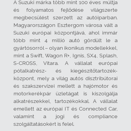
A Suzuki márka több mint 100 éves múltja
és folyamatos fejlődése világszerte
megbecsülést szerzett az autóiparban.
Magyarországon Esztergom városa vált a
Suzuki európai központjává, ahol immár
több mint 4 millió autó gördült le a
gyártósorról – olyan ikonikus modellekkel,
mint a Swift, Wagon R+, Ignis, SX4, Splash,
S-CROSS, Vitara. A vállalat európai
pótalkatrész- és kiegészítőtartozék-
központ, mely a világ autós disztribútorai
és szakszervizei mellett a hajómotor és
motorkerékpár üzletágat is kiszolgálja
alkatrészekkel, tartozékokkal. A vállalat
emellett az európai IT és Connected Car,
valamint a jogi és compliance
szolgáltatásokért is felel.