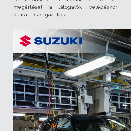
megértését a látogatók belépéskor
aláírásukkal igazolják.