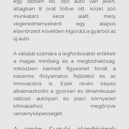
egy időben kb. 250 autó van jelen,
átlagban 8 órát töltve ott, közel 300
munkatárs keze alatt, mely
végeredményeként egy alapos
ellenőrzést követően kigördül a gyárból az
új autó.
A vállalat számára a legfontosabb értékek
a magas minőség és a megbízhatóság,
miközben kiemelt figyelmet fordít a
kaizenre (folyamatos fejlődés) és az
innovációra is. Ezek révén képes
alkalmazkodni a gyorsan és dinamikusan
változó autóipari és piaci környezet
kihívásaihoz, megőrizve
versenyképességét.