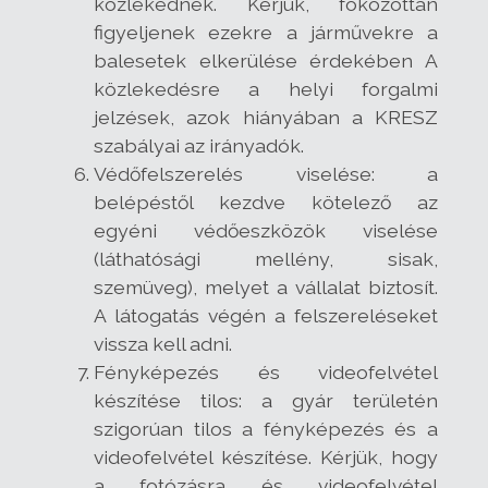
közlekednek. Kérjük, fokozottan
figyeljenek ezekre a járművekre a
balesetek elkerülése érdekében A
közlekedésre a helyi forgalmi
jelzések, azok hiányában a KRESZ
szabályai az irányadók.
Védőfelszerelés viselése: a
belépéstől kezdve kötelező az
egyéni védőeszközök viselése
(láthatósági mellény, sisak,
szemüveg), melyet a vállalat biztosít.
A látogatás végén a felszereléseket
vissza kell adni.
Fényképezés és videofelvétel
készítése tilos: a gyár területén
szigorúan tilos a fényképezés és a
videofelvétel készítése. Kérjük, hogy
a fotózásra és videofelvétel