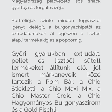
Magyarország piacvezető sós snack
gyártója és forgalmazója.
Portfóliójuk szinte minden fogyasztói
igényt kielégít, a burgonyachipstől az
extrudátumokon át egészen a lisztes
alapú termékekig és a popcornig.
Győri gyárukban extrudált,
pellet és lisztből sütött
termékeket állítunk elő, jól
ismert márkaneveik közé
tartozik a Pom Bär, a Chio
Stickletti, a Chio Maxi Mix, a
Chio Master Crok, a Chio
Hagyományos Burgonyaszirom
és a Gold Fischli.