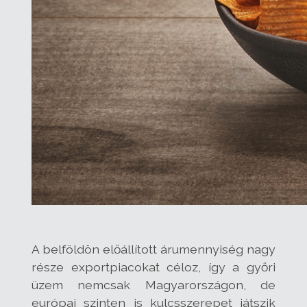
A belföldön előállított árumennyiség nagy
része exportpiacokat céloz, így a győri
üzem nemcsak Magyarországon, de
európai szinten is kulcsszerepet játszik