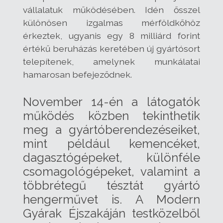
vállalatuk működésében. Idén ősszel
különösen izgalmas mérföldkőhöz
érkeztek, ugyanis egy 8 milliárd forint
értékű beruházás keretében új gyártósort
telepítenek, amelynek munkálatai
hamarosan befejeződnek.
November 14-én a látogatók
működés közben tekinthetik
meg a gyártóberendezéseiket,
mint például kemencéket,
dagasztógépeket, különféle
csomagológépeket, valamint a
többrétegű tésztát gyártó
hengerművet is. A Modern
Gyárak Éjszakáján testközelből