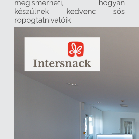
megismerheti, hogyan
készülnek kedvenc sós
ropogtatnivalóik!