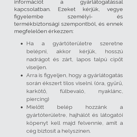
információt a gyárlátogatással
kapcsolatban. Ezeket kérjük, vegye
figyelembe személyi- és
termékbiztonsági szempontból, és ennek
megfelelően érkezzen:
Ha a gyártóterületre szeretne
belépni, akkor kérjük, hosszú
nadrágot és zárt, lapos talpú cipőt
viseljen.
Arra is figyeljen, hogy a gyárlátogatás
során ékszert tilos viselni. (óra, gyűrű,
karkötő, fülbevaló, nyaklánc,
piercing)
Mielőtt belép hozzánk a
gyártóterületre, hajhálót és látogatói
köpenyt kell majd felvennie, amit a
cég biztosít a helyszínen.