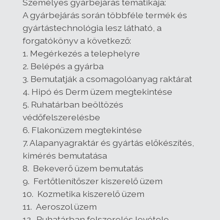
Személyes gyárbejárás tematikája:
A gyárbejárás során többféle termék és
gyártástechnológia lesz látható, a
forgatókönyv a következő:
1. Megérkezés a telephelyre
2. Belépés a gyárba
3. Bemutatják a csomagolóanyag raktárat
4. Hipó és Derm üzem megtekintése
5. Ruhatárban beöltözés
védőfelszerelésbe
6. Flakonüzem megtekintése
7. Alapanyagraktár és gyártás előkészítés,
kimérés bemutatása
8. Bekeverő üzem bemutatás
9. Fertőtlenítőszer kiszerelő üzem
10. Kozmetika kiszerelő üzem
11. Aeroszol üzem
12. Ruhatárban felszerelés levétele