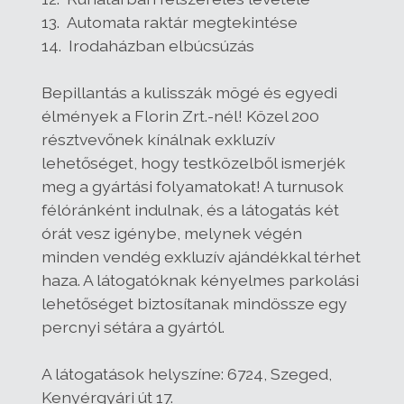
13. Automata raktár megtekintése
14. Irodaházban elbúcsúzás
Bepillantás a kulisszák mögé és egyedi
élmények a Florin Zrt.-nél! Közel 200
résztvevőnek kínálnak exkluzív
lehetőséget, hogy testközelből ismerjék
meg a gyártási folyamatokat! A turnusok
félóránként indulnak, és a látogatás két
órát vesz igénybe, melynek végén
minden vendég exkluzív ajándékkal térhet
haza. A látogatóknak kényelmes parkolási
lehetőséget biztosítanak mindössze egy
percnyi sétára a gyártól.
A látogatások helyszíne: 6724, Szeged,
Kenyérgyári út 17.