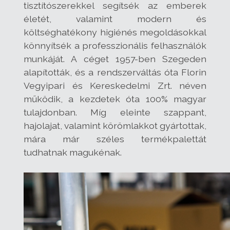
tisztítószerekkel segítsék az emberek
életét, valamint modern és
költséghatékony higiénés megoldásokkal
könnyítsék a professzionális felhasználók
munkáját. A céget 1957-ben Szegeden
alapították, és a rendszerváltás óta Florin
Vegyipari és Kereskedelmi Zrt. néven
működik, a kezdetek óta 100% magyar
tulajdonban. Míg eleinte szappant,
hajolajat, valamint körömlakkot gyártottak,
mára már széles termékpalettát
tudhatnak magukénak.