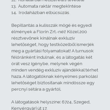
13. Automata raktár megtekintése
14. Irodaházban elbúcsúzás
Bepillantás a kulisszák mögé és egyedi
élmények a Florin Zrt.-nél! Közel 200
résztvevőnek kínálnak exkluzív
lehetőséget, hogy testközelből ismerjék
meg a gyártási folyamatokat! A turnusok
félóránként indulnak, és a látogatás két
órát vesz igénybe, melynek végén
minden vendég exkluzív ajándékkal térhet
haza. A látogatóknak kényelmes parkolási
lehetőséget biztosítanak mindössze egy
percnyi sétára a gyártól.
A látogatások helyszíne: 6724, Szeged,
Kenyérgyári út 17.