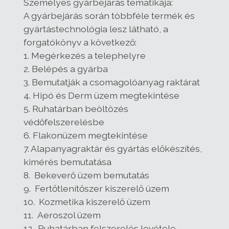
Személyes gyárbejárás tematikája:
A gyárbejárás során többféle termék és
gyártástechnológia lesz látható, a
forgatókönyv a következő:
1. Megérkezés a telephelyre
2. Belépés a gyárba
3. Bemutatják a csomagolóanyag raktárat
4. Hipó és Derm üzem megtekintése
5. Ruhatárban beöltözés
védőfelszerelésbe
6. Flakonüzem megtekintése
7. Alapanyagraktár és gyártás előkészítés,
kimérés bemutatása
8. Bekeverő üzem bemutatás
9. Fertőtlenítőszer kiszerelő üzem
10. Kozmetika kiszerelő üzem
11. Aeroszol üzem
12. Ruhatárban felszerelés levétele