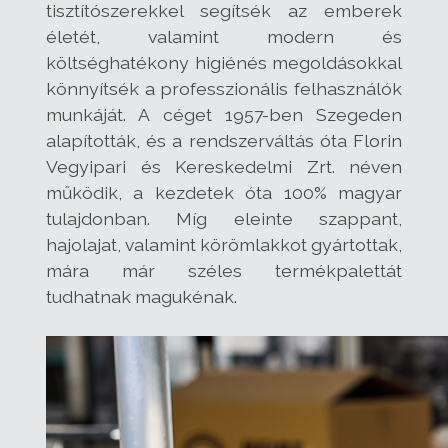
tisztítószerekkel segítsék az emberek
életét, valamint modern és
költséghatékony higiénés megoldásokkal
könnyítsék a professzionális felhasználók
munkáját. A céget 1957-ben Szegeden
alapították, és a rendszerváltás óta Florin
Vegyipari és Kereskedelmi Zrt. néven
működik, a kezdetek óta 100% magyar
tulajdonban. Míg eleinte szappant,
hajolajat, valamint körömlakkot gyártottak,
mára már széles termékpalettát
tudhatnak magukénak.