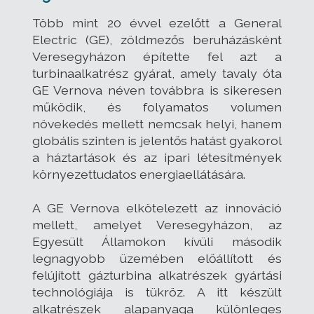
Több mint 20 évvel ezelőtt a General
Electric (GE), zöldmezős beruházásként
Veresegyházon építette fel azt a
turbinaalkatrész gyárat, amely tavaly óta
GE Vernova néven továbbra is sikeresen
működik, és folyamatos volumen
növekedés mellett nemcsak helyi, hanem
globális szinten is jelentős hatást gyakorol
a háztartások és az ipari létesítmények
környezettudatos energiaellátására.
A GE Vernova elkötelezett az innováció
mellett, amelyet Veresegyházon, az
Egyesült Államokon kívüli második
legnagyobb üzemében előállított és
felújított gázturbina alkatrészek gyártási
technológiája is tükröz. A itt készült
alkatrészek alapanyaga különleges