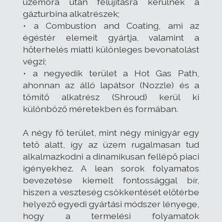
üzemóra után felújításra kerülnek a
gázturbina alkatrészek;
• a Combustion and Coating, ami az
égéstér elemeit gyártja, valamint a
hőterhelés miatti különleges bevonatolást
végzi;
• a negyedik terület a Hot Gas Path,
ahonnan az álló lapátsor (Nozzle) és a
tömítő alkatrész (Shroud) kerül ki
különböző méretekben és formában.
A négy fő terület, mint négy minigyár egy
tető alatt, így az üzem rugalmasan tud
alkalmazkodni a dinamikusan fellépő piaci
igényekhez. A lean sorok folyamatos
bevezetése kiemelt fontossággal bír,
hiszen a veszteség csökkentését előtérbe
helyező egyedi gyártási módszer lényege,
hogy a termelési folyamatok