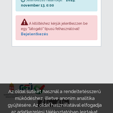
november 13. 0:00
A kitöltéshez kérjük jelentkezzen be
egy "látogató" típusú felhasználóval!
Bejelentkezés
Az oldal sütiket használ a rendeltetésszerű
működéshez, illetve anonim analitika
gyűjtésére. Az oldal használatával elfogadja
GFÜ
Modern Mintaüzem Program
az adatkezelési tájékoztatóban leírtakat.