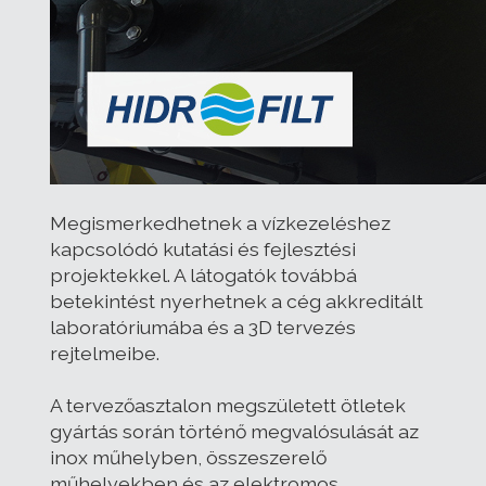
Megismerkedhetnek a vízkezeléshez
kapcsolódó kutatási és fejlesztési
projektekkel. A látogatók továbbá
betekintést nyerhetnek a cég akkreditált
laboratóriumába és a 3D tervezés
rejtelmeibe.
A tervezőasztalon megszületett ötletek
gyártás során történő megvalósulását az
inox műhelyben, összeszerelő
műhelyekben és az elektromos