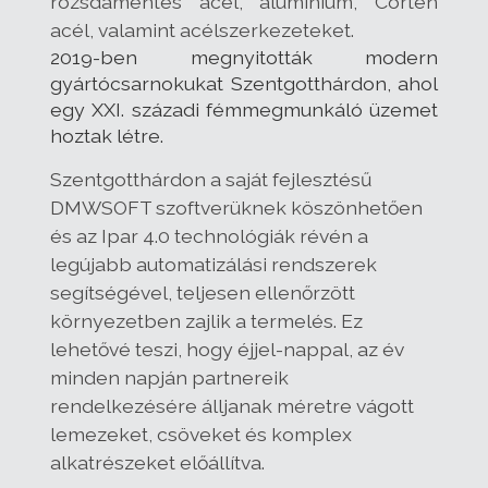
rozsdamentes acél, alumínium, Corten
acél, valamint acélszerkezeteket.
2019-ben megnyitották modern
gyártócsarnokukat Szentgotthárdon, ahol
egy XXI. századi fémmegmunkáló üzemet
hoztak létre.
Szentgotthárdon a saját fejlesztésű
DMWSOFT szoftverüknek köszönhetően
és az Ipar 4.0 technológiák révén a
legújabb automatizálási rendszerek
segítségével, teljesen ellenőrzött
környezetben zajlik a termelés. Ez
lehetővé teszi, hogy éjjel-nappal, az év
minden napján partnereik
rendelkezésére álljanak méretre vágott
lemezeket, csöveket és komplex
alkatrészeket előállítva.