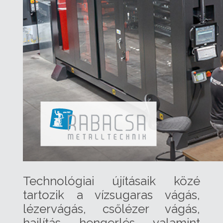
Technológiai újításaik közé
tartozik a vízsugaras vágás,
lézervágás, csőlézer vágás,
hajlítás, hengerlés, valamint