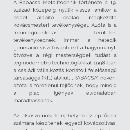
A Rabacsa Metalltechnik története a 19.
század közepéig nyúlik vissza, amikor a
céget alapító család megkezdte
kovácsmesteri tevékenységét. Azóta is a
fémmegmunkálás területén
tevékenykednek. Immár a hetedik
generáció viszi tovább ezt a hagyományt,
ötvözve a régi mesterségbeli tudást a
legmodernebb technológiákkal. 1998-ban
a családi vállalkozás korlátolt felelősségű
társasággá (Kft.) alakult „RABACSA” néven,
azóta is töretlenül fejlődnek, hogy mindig
a piaci igények élvonalában
maradhassanak.
Az alsószölnöki telephelyen az építőipar
számára készítenek egyedi kovácsoltvas,