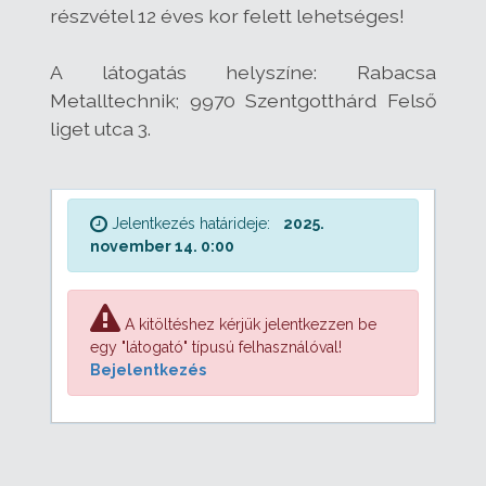
részvétel 12 éves kor felett lehetséges!
A látogatás helyszíne: Rabacsa
Metalltechnik; 9970 Szentgotthárd Felső
liget utca 3.
Jelentkezés határideje:
2025.
november 14. 0:00
A kitöltéshez kérjük jelentkezzen be
egy "látogató" típusú felhasználóval!
Bejelentkezés