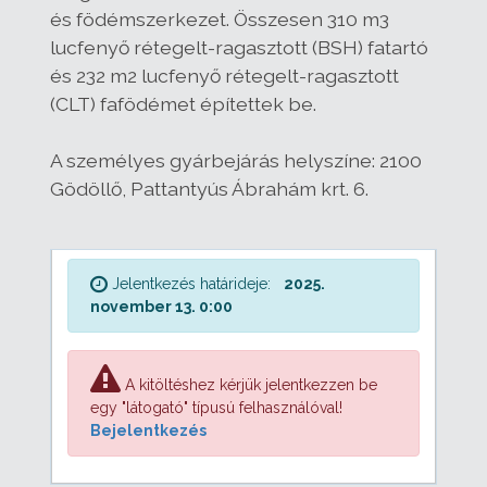
és födémszerkezet. Összesen 310 m3
lucfenyő rétegelt-ragasztott (BSH) fatartó
és 232 m2 lucfenyő rétegelt-ragasztott
(CLT) fafödémet építettek be.
A személyes gyárbejárás helyszíne: 2100
Gödöllő, Pattantyús Ábrahám krt. 6.
Jelentkezés határideje:
2025.
november 13. 0:00
A kitöltéshez kérjük jelentkezzen be
egy "látogató" típusú felhasználóval!
Bejelentkezés