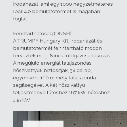
irodaházat, ami egy 1000 négyzetméteres
Ipar 4.0 bemutatótermet is magában
foglal.
Fenntarthatóság (DNSH):
A TRUMPF Hungary Kft. irodaházát és
bemutatótermét fenntartható módon
tervezték meg. Nincs földgázcsatlakozás.
A megújuló energiát talajszondás
hőszivattyúk biztosítják, 38 darab,
egyenként 100 m mély talajszonda
segítségével. A két hőszivattyú
teljesítménye fűtéshez 167 kW, hűtéshez
235 kW.