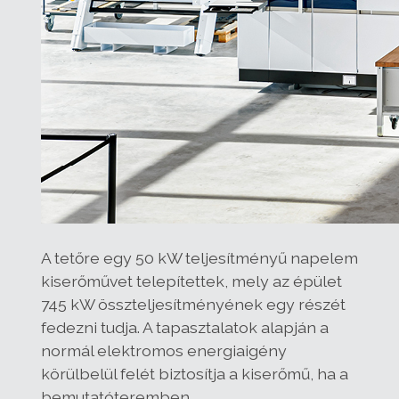
A tetőre egy 50 kW teljesítményű napelem
kiserőművet telepítettek, mely az épület
745 kW összteljesítményének egy részét
fedezni tudja. A tapasztalatok alapján a
normál elektromos energiaigény
körülbelül felét biztosítja a kiserőmű, ha a
bemutatóteremben