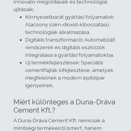
Innovatív megoldásaik és technológiai
újításaik:
Környezetbarát gyártási folyamatok:
Alacsony szén-dioxid-kibocsátású
technológiák alkalmazása.
Digitális transzformáció: Automatizált
rendszerek és digitális eszközök
integrálása a gyártási folyamatokba.
Új termékfejlesztések: Speciális
cementfajták kifejlesztése, amelyek
megfelelnek a modern építőipar
igényeinek.
Miért különleges a Duna-Dráva
Cement Kft.?
A Duna-Dráva Cement Kft. nemcsak a
minőségi termékeiről ismert, hanem