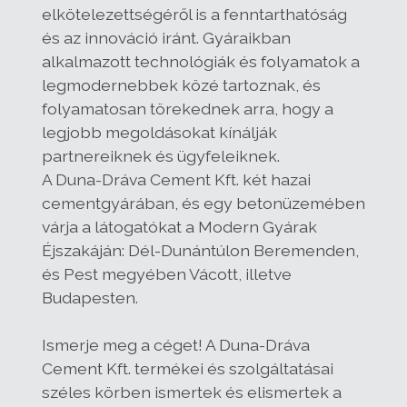
elkötelezettségéről is a fenntarthatóság
és az innováció iránt. Gyáraikban
alkalmazott technológiák és folyamatok a
legmodernebbek közé tartoznak, és
folyamatosan törekednek arra, hogy a
legjobb megoldásokat kínálják
partnereiknek és ügyfeleiknek.
A Duna-Dráva Cement Kft. két hazai
cementgyárában, és egy betonüzemében
várja a látogatókat a Modern Gyárak
Éjszakáján: Dél-Dunántúlon Beremenden,
és Pest megyében Vácott, illetve
Budapesten.
Ismerje meg a céget! A Duna-Dráva
Cement Kft. termékei és szolgáltatásai
széles körben ismertek és elismertek a