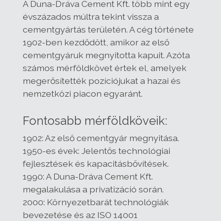
A Duna-Dráva Cement Kft. több mint egy
évszázados múltra tekint vissza a
cementgyártás területén. A cég története
1902-ben kezdődött, amikor az első
cementgyáruk megnyitotta kapuit. Azóta
számos mérföldkövet értek el, amelyek
megerősítették pozíciójukat a hazai és
nemzetközi piacon egyaránt.
Fontosabb mérföldköveik:
1902: Az első cementgyár megnyitása.
1950-es évek: Jelentős technológiai
fejlesztések és kapacitásbővítések.
1990: A Duna-Dráva Cement Kft.
megalakulása a privatizáció során.
2000: Környezetbarát technológiák
bevezetése és az ISO 14001