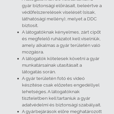
gyár biztonsági előírásait, beleértve a
védőfelszerelések viselését (sisak,
láthatósági mellény), melyet a DDC
biztosít.
A látogatóknak kényelmes, zárt cipőt
és megfelelő ruházatot kell viselniük,
amely alkalmas a gyár területén való
mozgásra.
A látogatók kötelesek követni a gyár
munkatársainak utasításait a
látogatás során.
A gyár területén fotó és videó
készítése csak előzetes engedéllyel
lehetséges. A látogatóknak
tiszteletben kell tartaniuk a gyár
adatvédelmi és biztonsági szabályait.
A gyárbejárások előre meghatározott