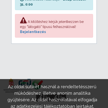
31. 0:00
A kitöltéshez kérjük jelentkezzen be
egy "látogató" típusú felhasználóval!
Bejelentkezés
Az oldal sütiket használ a rendeltetésszerű
működéshez, illetve anonim analitika
gyűjtésére. Az oldal használatával elfogadja
GFÜ
Modern Mintaüzem Program
az adatkezelési tájékoztatóban leírtakat.