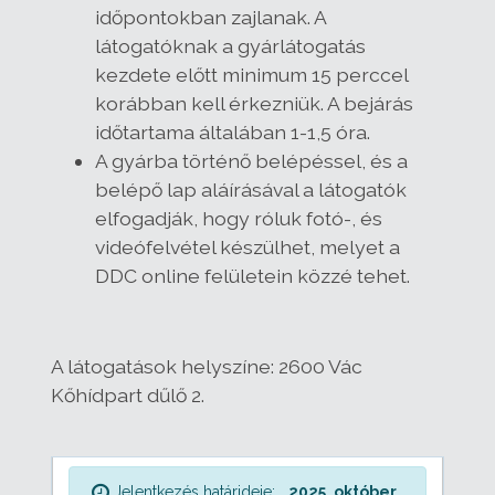
időpontokban zajlanak. A
látogatóknak a gyárlátogatás
kezdete előtt minimum 15 perccel
korábban kell érkezniük. A bejárás
időtartama általában 1-1,5 óra.
A gyárba történő belépéssel, és a
belépő lap aláírásával a látogatók
elfogadják, hogy róluk fotó-, és
videófelvétel készülhet, melyet a
DDC online felületein közzé tehet.
A látogatások helyszíne: 2600 Vác
Kőhídpart dűlő 2.
Jelentkezés határideje:
2025. október