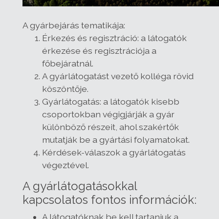
A gyárbejárás tematikája:
Érkezés és regisztráció: a látogatók
érkezése és regisztrációja a
főbejáratnál.
A gyárlátogatást vezető kolléga rövid
köszöntője.
Gyárlátogatás: a látogatók kisebb
csoportokban végigjárják a gyár
különböző részeit, ahol szakértők
mutatják be a gyártási folyamatokat.
Kérdések-válaszok a gyárlátogatás
végeztével.
A gyárlátogatásokkal
kapcsolatos fontos információk:
A látogatóknak be kell tartaniuk a