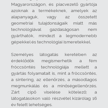
Magyarországon, és piacvezető gyártója
azoknak a termékeknek, amelyek az
alapanyaguk, vagy az összetett
geometriai tulajdonságaik miatt más
technológiával gazdaságosan nem
gyárthatók, mindezt a legmodernebb
gépekkel és technológiai ismeretekkel.
Személyes látogatás keretében az
érdeklődők megismerhetik a fém
fröccsöntés technológiája mellett a
gyártás folyamatait is, mint a fröccsöntés,
a sintering, az ellenőrzés, a másodlagos
megmunkálás és a minőségellenőrzés.
Zárt cipő viselése kötelező; a
látogatásokon való részvétel kizárólag 16
év felett lehetséges.