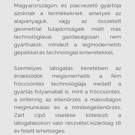
Magyarországon, és piacvezető gyártója
azoknak a termékeknek, amelyek az
alapanyaguk, vagy az összetett
geometriai tulajdonságaik miatt más
technológiával gazdaságosan nem
gyárthatók, mindezt a legmodernebb
gépekkel és technológiai ismeretekkel.
Személyes látogatás keretében az
érdeklődők megismerhetik a fém
fröccsöntés technológiája mellett a
gyártás folyamatait is, mint a fröccsöntés,
a sintering, az ellenőrzés, a másodlagos
megmunkálás és a minőségellenőrzés.
Zárt cipő viselése kötelező; a
látogatásokon való részvétel kizárólag 16
év felett lehetséges.