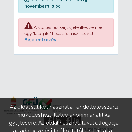
november 7. 0:00
A kitöltéshez kérjük jelentkezzen be
egy "látogató" típusú felhasználóval!
Bejelentkezés
Az oldal sütiket használ a rendeltetésszerű
működéshez, illetve anonim analitika
gyűjtésére. Az oldal használatával elfogadja
GFÜ
Modern Mintaüzem Program
az adatkezelési tájékoztatóban leírtakat.