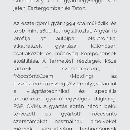
Connectivity két fő gyártóegységgel van
jelen: Esztergomban és Táton.
Az esztergomi gyár 1994 óta működik, és
több mint 1800 főt foglalkoztat. A gyár fő
profilja az autóipari elektronikai
alkatrészek gyártása, különösen
csatlakozók és műanyag komponensek
előállítása. A termelési részlegek közé
tartozik a szerszámüzem, a
fröccsöntőüzem (Molding), az
összeszerelő részleg (Assembly), valamint
a világítástechnikai és speciális
termékeket gyártó egységek (Lighting,
PSP, OVM). A gyártás során házon belül
tervezett és gyártott fröccsöntő
szerszámokat használnak, amelyeket
mérnöki végzettségű technológusok