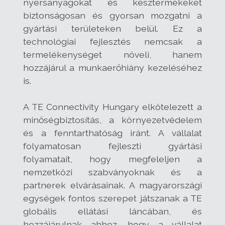
nyersanyagokat és késztermékeket
biztonságosan és gyorsan mozgatni a
gyártási területeken belül. Ez a
technológiai fejlesztés nemcsak a
termelékenységet növeli, hanem
hozzájárul a munkaerőhiány kezeléséhez
is.
A TE Connectivity Hungary elkötelezett a
minőségbiztosítás, a környezetvédelem
és a fenntarthatóság iránt. A vállalat
folyamatosan fejleszti gyártási
folyamatait, hogy megfeleljen a
nemzetközi szabványoknak és a
partnerek elvárásainak. A magyarországi
egységek fontos szerepet játszanak a TE
globális ellátási láncában, és
hozzájárulnak ahhoz, hogy a vállalat