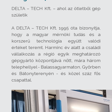
DELTA – TECH Kft. – ahol az ötletből gép
születik
A DELTA – TECH Kft. 1995 óta bizonyítja,
hogy a magyar mérnöki tudás és a
korszerű technológia együtt valódi
értéket teremt. Harminc év alatt a családi
vállalkozás a régió egyik meghatározó
gépgyártó központjává nőtt, mára három
telephellyel - Balassagyarmaton, Győrben
és Bátonyterenyén - és közel száz fős
csapattal.