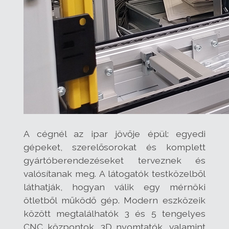
A cégnél az ipar jövője épül: egyedi
gépeket, szerelősorokat és komplett
gyártóberendezéseket terveznek és
valósítanak meg. A látogatók testközelből
láthatják, hogyan válik egy mérnöki
ötletből működő gép. Modern eszközeik
között megtalálhatók 3 és 5 tengelyes
CNC központok, 3D nyomtatók, valamint