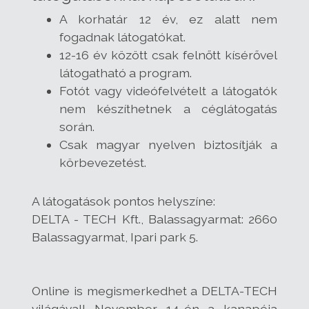
A korhatár 12 év, ez alatt nem
fogadnak látogatókat.
12-16 év között csak felnőtt kísérővel
látogatható a program.
Fotót vagy videófelvételt a látogatók
nem készíthetnek a céglátogatás
során.
Csak magyar nyelven biztosítják a
körbevezetést.
A látogatások pontos helyszíne:
DELTA - TECH Kft., Balassagyarmat: 2660
Balassagyarmat, Ipari park 5.
Online is megismerkedhet a DELTA-TECH
világával! November 14-én a kanapéja