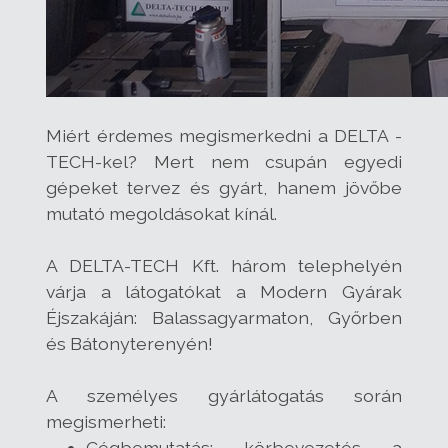
Miért érdemes megismerkedni a DELTA -
TECH-kel? Mert nem csupán egyedi
gépeket tervez és gyárt, hanem jövőbe
mutató megoldásokat kínál.
A DELTA-TECH Kft. három telephelyén
várja a látogatókat a Modern Gyárak
Éjszakáján: Balassagyarmaton, Győrben
és Bátonyterenyén!
A személyes gyárlátogatás során
megismerheti:
Cégbemutatás: körbevezetés a