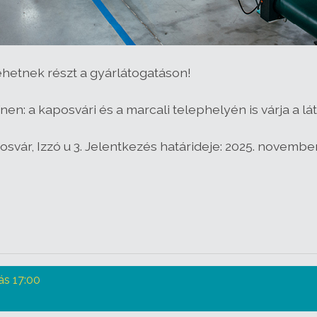
ehetnek részt a gyárlátogatáson!
nen: a kaposvári és a marcali telephelyén is várja a 
svár, Izzó u 3. Jelentkezés határideje: 2025. november
s 17:00