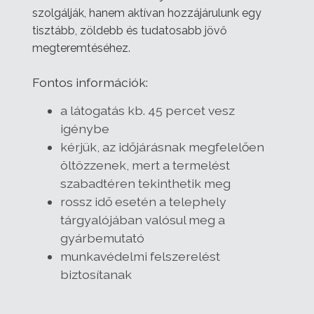
szolgálják, hanem aktívan hozzájárulunk egy
tisztább, zöldebb és tudatosabb jövő
megteremtéséhez.
Fontos információk:
a látogatás kb. 45 percet vesz
igénybe
kérjük, az időjárásnak megfelelően
öltözzenek, mert a termelést
szabadtéren tekinthetik meg
rossz idő esetén a telephely
tárgyalójában valósul meg a
gyárbemutató
munkavédelmi felszerelést
biztosítanak