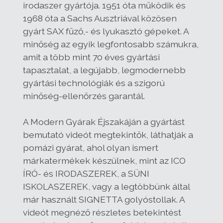
irodaszer gyártója. 1951 óta működik és
1968 óta a Sachs Ausztriával közösen
gyárt SAX fűző,- és lyukasztó gépeket. A
minőség az egyik legfontosabb számukra,
amit a több mint 70 éves gyártási
tapasztalat, a legújabb, legmodernebb
gyártási technológiák és a szigorú
minőség-ellenőrzés garantál.
A Modern Gyárak Éjszakáján a gyártást
bemutató videót megtekintők, láthatják a
pomázi gyárat, ahol olyan ismert
márkatermékek készülnek, mint az ICO
ÍRÓ- és IRODASZEREK, a SÜNI
ISKOLASZEREK, vagy a legtöbbünk által
már használt SIGNETTA golyóstollak. A
videót megnéző részletes betekintést