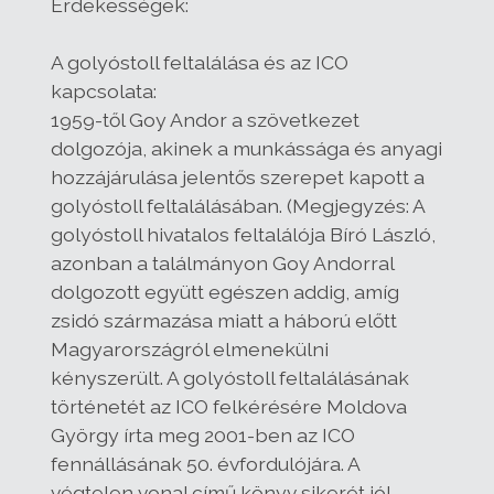
Érdekességek:
A golyóstoll feltalálása és az ICO
kapcsolata:
1959-től Goy Andor a szövetkezet
dolgozója, akinek a munkássága és anyagi
hozzájárulása jelentős szerepet kapott a
golyóstoll feltalálásában. (Megjegyzés: A
golyóstoll hivatalos feltalálója Bíró László,
azonban a találmányon Goy Andorral
dolgozott együtt egészen addig, amíg
zsidó származása miatt a háború előtt
Magyarországról elmenekülni
kényszerült. A golyóstoll feltalálásának
történetét az ICO felkérésére Moldova
György írta meg 2001-ben az ICO
fennállásának 50. évfordulójára. A
végtelen vonal című könyv sikerét jól