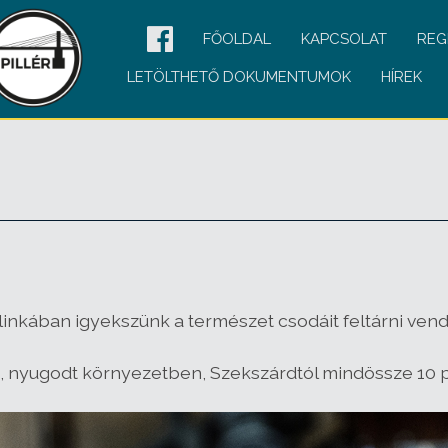
FŐOLDAL
KAPCSOLAT
REG
LETÖLTHETŐ DOKUMENTUMOK
HÍREK
kában igyekszünk a természet csodáit feltárni vendé
 nyugodt környezetben, Szekszárdtól mindössze 10 p