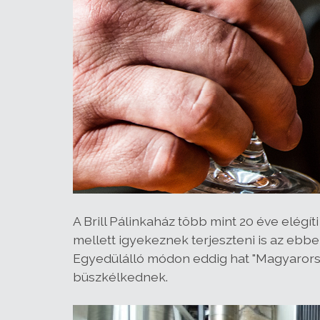
A Brill Pálinkaház több mint 20 éve elégí
mellett igyekeznek terjeszteni is az ebbe
Egyedülálló módon eddig hat "Magyarors
büszkélkednek.