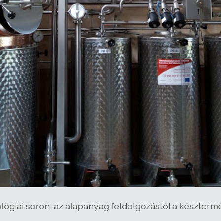
ológiai soron, az alapanyag feldolgozástól a késztermé