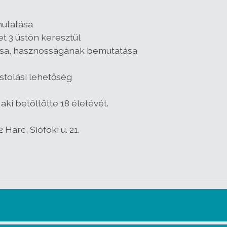
mutatása
et 3 üstön keresztül
ása, hasznosságának bemutatása
stolási lehetőség
aki betöltötte 18 életévét.
 Harc, Siófoki u. 21.