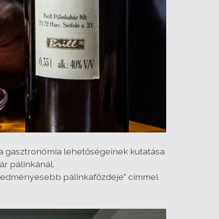
és a gasztronómia lehetőségeinek kutatása
ár pálinkánál.
eredményesebb pálinkafőzdéje" címmel