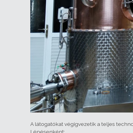
A látogatókat végigvezetik a teljes techn
Lépésenként: