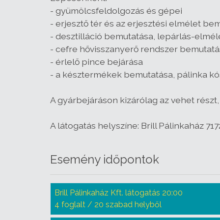
- gyümölcsfeldolgozás és gépei
- erjesztő tér és az erjesztési elmélet be
- desztilláció bemutatása, lepárlás-elmél
- cefre hővisszanyerő rendszer bemutat
- érlelő pince bejárása
- a késztermékek bemutatása, pálinka kó
A gyárbejáráson kizárólag az vehet részt, 
A látogatás helyszíne: Brill Pálinkaház 7172
Esemény időpontok
Brill Pálinkaház Kft. látogatás 20:00
4 foglalt / 20 szabad helyből