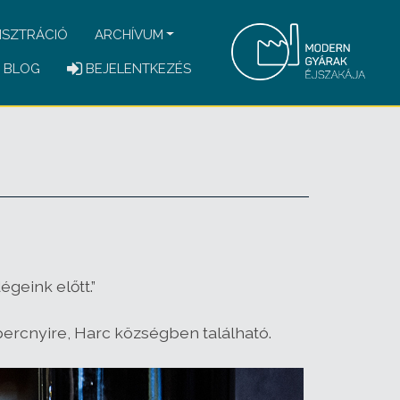
ISZTRÁCIÓ
ARCHÍVUM
BLOG
BEJELENTKEZÉS
geink előtt.”
ercnyire, Harc községben található.