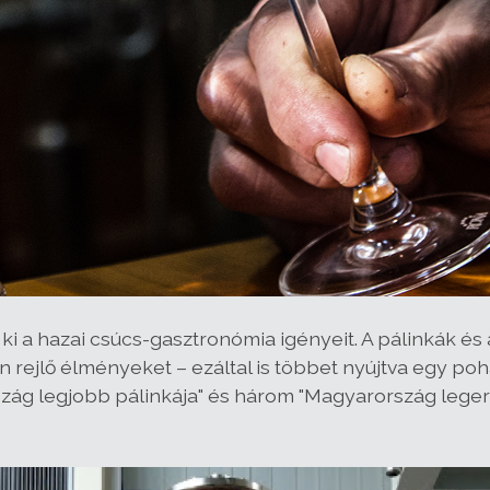
ti ki a hazai csúcs-gasztronómia igényeit. A pálinkák 
n rejlő élményeket – ezáltal is többet nyújtva egy poh
zág legjobb pálinkája" és három "Magyarország leg