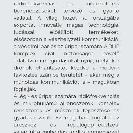
rádiófrekvenciás és mikrohullámú
berendezéseket tervező és gyártó
vállalat. A világ közel 30 országába
exportál innovatív, magas technológiai
tudással előállított termékeket,
elsősorban a vészhelyzeti kommunikáció,
a védelmi ipar és az űripar számára. A BHE
komplex civil biztonságot növelő
adatátviteli megoldásokat nyújt, melyek a
drónok elhárításától kezdve a modern
távközlés számos területét – akár még a
műholdas kommunikációt is – magukban
foglalják.
A légi- és űripar számára rádiófrekvenciás
és mikrohullámú alrendszerek, komplex
rendszerek és műszerek fejlesztése és
gyártása zajlik. Ez magában foglalja az
űreszköz- és repülőgép-fedélzeti,
valamint a műholdas földi szegmenseket