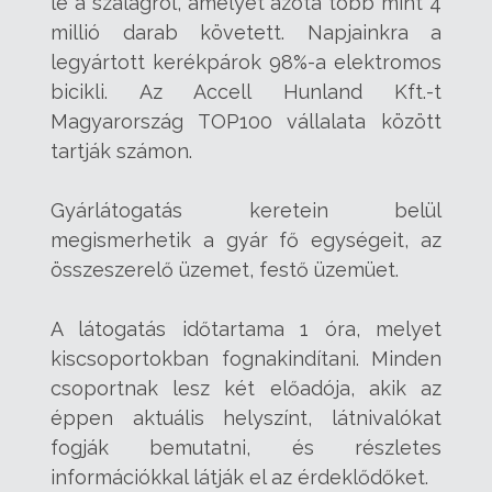
le a szalagról, amelyet azóta több mint 4
millió darab követett. Napjainkra a
legyártott kerékpárok 98%-a elektromos
bicikli. Az Accell Hunland Kft.-t
Magyarország TOP100 vállalata között
tartják számon.
Gyárlátogatás keretein belül
megismerhetik a gyár fő egységeit, az
összeszerelő üzemet, festő üzemüet.
A látogatás időtartama 1 óra, melyet
kiscsoportokban fognakindítani. Minden
csoportnak lesz két előadója, akik az
éppen aktuális helyszínt, látnivalókat
fogják bemutatni, és részletes
információkkal látják el az érdeklődőket.