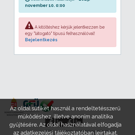
november 10. 0:00
A kitöltéshez kérjük jelentkezzen be
egy "látogató" típusú felhasználóval!
Bejelentkezés
Az oldal sütiket használ a rendeltetésszerű
működéshez, illetve anonim analitika
gyűjtésére. Az oldal használatával elfogadja
GFÜ
Modern Mintaüzem Program
az adatkezelési tájékoztatóban leírtakat.