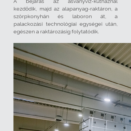
A bejárás az ásványvíz-kútháznál
kezdődik, majd az alapanyag-raktáron, a
szörpkonyhán és laboron át, a
palackozási technológiai egységei után,
egészen a raktározásig folytatódik.