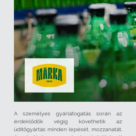
A személyes gyárlátogatás során az
érdeklődők végig követhetik az
üdítőgyártás minden lépését, mozzanatát.