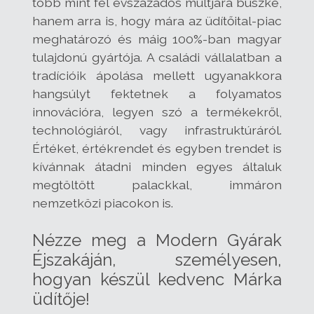
több mint fél évszázados múltjára büszke,
hanem arra is, hogy mára az üdítőital-piac
meghatározó és máig 100%-ban magyar
tulajdonú gyártója. A családi vállalatban a
tradícióik ápolása mellett ugyanakkora
hangsúlyt fektetnek a folyamatos
innovációra, legyen szó a termékekről,
technológiáról, vagy infrastruktúráról.
Értéket, értékrendet és egyben trendet is
kívánnak átadni minden egyes általuk
megtöltött palackkal, immáron
nemzetközi piacokon is.
Nézze meg a Modern Gyárak
Éjszakáján, személyesen,
hogyan készül kedvenc Márka
üdítője!