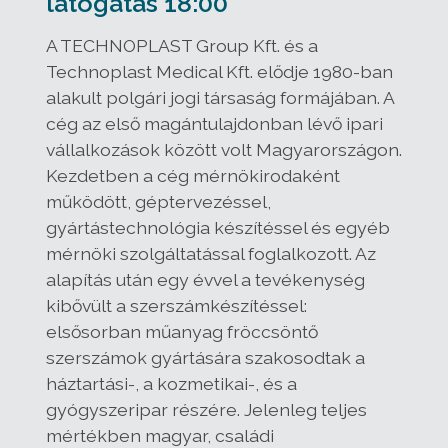
látogatás 18:00
A TECHNOPLAST Group Kft. és a
Technoplast Medical Kft. elődje 1980-ban
alakult polgári jogi társaság formájában. A
cég az első magántulajdonban lévő ipari
vállalkozások között volt Magyarországon.
Kezdetben a cég mérnökirodaként
működött, géptervezéssel,
gyártástechnológia készítéssel és egyéb
mérnöki szolgáltatással foglalkozott. Az
alapítás után egy évvel a tevékenység
kibővült a szerszámkészítéssel:
elsősorban műanyag fröccsöntő
szerszámok gyártására szakosodtak a
háztartási-, a kozmetikai-, és a
gyógyszeripar részére. Jelenleg teljes
mértékben magyar, családi