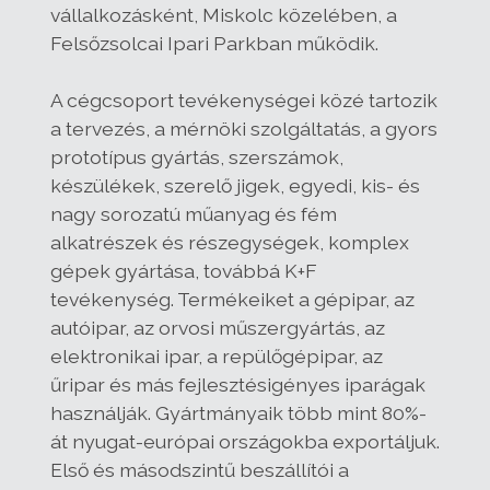
vállalkozásként, Miskolc közelében, a
Felsőzsolcai Ipari Parkban működik.
A cégcsoport tevékenységei közé tartozik
a tervezés, a mérnöki szolgáltatás, a gyors
prototípus gyártás, szerszámok,
készülékek, szerelő jigek, egyedi, kis- és
nagy sorozatú műanyag és fém
alkatrészek és részegységek, komplex
gépek gyártása, továbbá K+F
tevékenység. Termékeiket a gépipar, az
autóipar, az orvosi műszergyártás, az
elektronikai ipar, a repülőgépipar, az
űripar és más fejlesztésigényes iparágak
használják. Gyártmányaik több mint 80%-
át nyugat-európai országokba exportáljuk.
Első és másodszintű beszállítói a