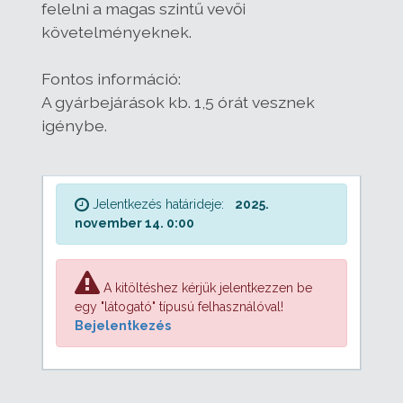
felelni a magas szintű vevői
követelményeknek.
Fontos információ:
A gyárbejárások kb. 1,5 órát vesznek
igénybe.
Jelentkezés határideje:
2025.
november 14. 0:00
A kitöltéshez kérjük jelentkezzen be
egy "látogató" típusú felhasználóval!
Bejelentkezés