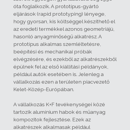
óta foglalkozik. A prototípus-gyártó
eljárások (rapid prototyping) lényege,
hogy gyorsan, kis költséggel készíthető el
az eredeti termékkel azonos geometriájú,
hasonló anyagminőségű alkatrész. A
prototípus alkalmas szemléltetésre,
beépítési és mechanikai próbák
elvégzésére, és ezekből az alkatrészekből
épülnek fel az első kiállítási példányok,
például autók esetében is. Jelenleg a
vállalkozás ezen a területen piacvezető
Kelet-Közép-Európában.
A vállalkozás K+F tevékenységei közé
tartozik alumínium habok és műanyag
kompozitok fejlesztése. Ezek az
alkatrészek alkalmasak például