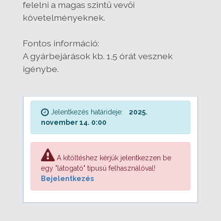
felelni a magas szintű vevői
követelményeknek.
Fontos információ:
A gyárbejárások kb. 1,5 órát vesznek
igénybe.
Jelentkezés határideje:
2025.
november 14. 0:00
A kitöltéshez kérjük jelentkezzen be
egy "látogató" típusú felhasználóval!
Bejelentkezés