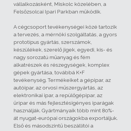
vállalkozásként, Miskolc közelében, a
Felsőzsolcai Ipari Parkban működik.
A cégcsoport tevékenységei közé tartozik
a tervezés, a mérnöki szolgáltatás, a gyors
prototípus gyártás, szerszámok,
készülékek, szerelő jigek, egyedi, kis- és
nagy sorozatú műanyag és fém
alkatrészek és részegységek, komplex
gépek gyártása, továbbá K+F
tevékenység. Termékeiket a gépipar, az
autóipar, az orvosi műszergyártás, az
elektronikai ipar, a repülőgépipar, az
űripar és más fejlesztésigényes iparágak
használják. Gyártmányaik több mint 80%-
át nyugat-európai országokba exportáljuk.
Első és másodszintű beszállítói a