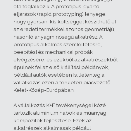
óta foglalkozik. A prototípus-gyártó
eljárások (rapid prototyping) lényege,
hogy gyorsan, kis költséggel készíthető el
az eredeti termékkel azonos geometriájú,
hasonló anyagminőségű alkatrész. A
prototípus alkalmas szemléltetésre,
beépítési és mechanikai próbák
elvégzésére, és ezekből az alkatrészekből
épülnek fel az első kiállítási példányok,
például autók esetében is. Jelenleg a
vállalkozás ezen a területen piacvezető
Kelet-Közép-Európában.
A vállalkozás K+F tevékenységei közé
tartozik alumínium habok és műanyag
kompozitok fejlesztése. Ezek az
alkatrészek alkalmasak például