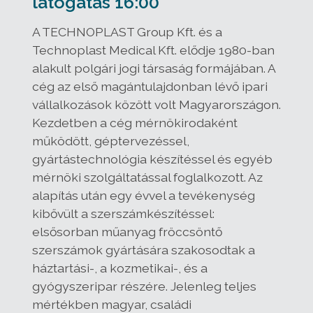
látogatás 16:00
A TECHNOPLAST Group Kft. és a
Technoplast Medical Kft. elődje 1980-ban
alakult polgári jogi társaság formájában. A
cég az első magántulajdonban lévő ipari
vállalkozások között volt Magyarországon.
Kezdetben a cég mérnökirodaként
működött, géptervezéssel,
gyártástechnológia készítéssel és egyéb
mérnöki szolgáltatással foglalkozott. Az
alapítás után egy évvel a tevékenység
kibővült a szerszámkészítéssel:
elsősorban műanyag fröccsöntő
szerszámok gyártására szakosodtak a
háztartási-, a kozmetikai-, és a
gyógyszeripar részére. Jelenleg teljes
mértékben magyar, családi