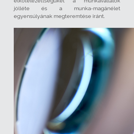
elkötelezettségüket a munkavállalók
jólléte és a munka-magánélet
egyensúlyának megteremtése iránt.