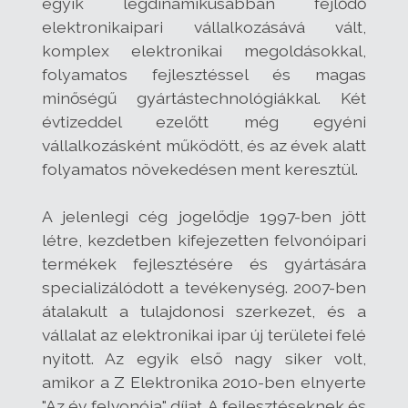
egyik legdinamikusabban fejlődő
elektronikaipari vállalkozásává vált,
komplex elektronikai megoldásokkal,
folyamatos fejlesztéssel és magas
minőségű gyártástechnológiákkal. Két
évtizeddel ezelőtt még egyéni
vállalkozásként működött, és az évek alatt
folyamatos növekedésen ment keresztül.
A jelenlegi cég jogelődje 1997-ben jött
létre, kezdetben kifejezetten felvonóipari
termékek fejlesztésére és gyártására
specializálódott a tevékenység. 2007-ben
átalakult a tulajdonosi szerkezet, és a
vállalat az elektronikai ipar új területei felé
nyitott. Az egyik első nagy siker volt,
amikor a Z Elektronika 2010-ben elnyerte
"Az év felvonója" díjat. A fejlesztéseknek és