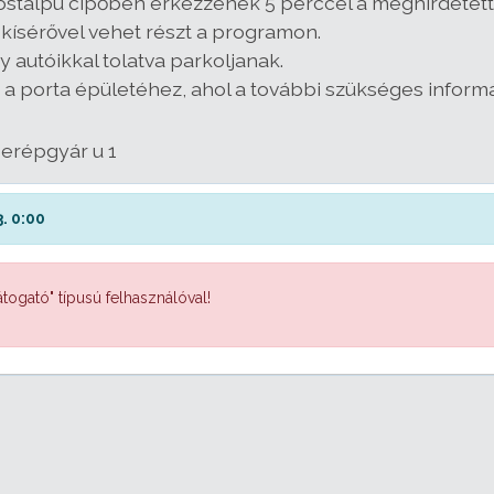
apostalpú cipőben érkezzenek 5 perccel a meghirdetett
ti kísérővel vehet részt a programon.
 autóikkal tolatva parkoljanak.
 a porta épületéhez, ahol a további szükséges inform
serépgyár u 1
. 0:00
togató" típusú felhasználóval!