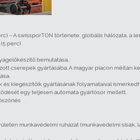
rc) – A swissporTON története, globális hálózata, a le
(5 perc)
gyagelőkészítő bemutatása.
úzott cserepek gyártásába. A magyar piacon méltán k
ása.
k és kiegészítőik gyártásának folyamataival ismerked
ödését egy teljesen automata gyártósor mellett.
köszönés
rületén munkavédelmi ruházat (munkavédelmi sisak, lá