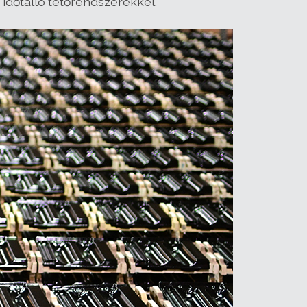
 időtálló tetőrendszerekkel.