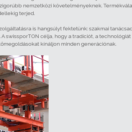
szigorúbb nemzetközi követelményeknek. Termékvál
llekig terjed.
zolgáltatásra is hangsúlyt fektetünk: szakmai tanácsa
. A swissporTON célja, hogy a tradíciót, a technológiá
etőmegoldásokat kínáljon minden generációnak.