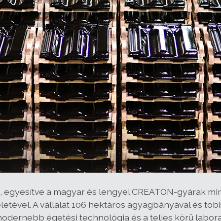
, egyesítve a magyar és lengyel CREATON-gyárak min
életével. A vállalat 106 hektáros agyagbányával és tö
odernebb égetési technológia és a teljes körű labora