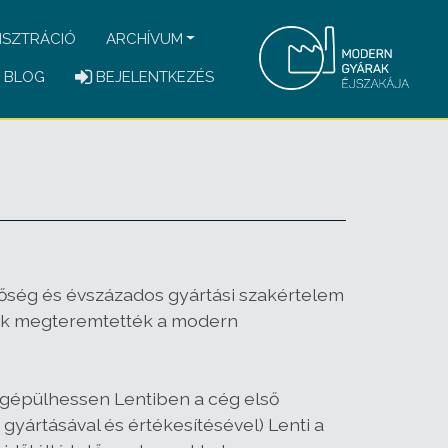
ISZTRÁCIÓ
ARCHÍVUM
BLOG
BEJELENTKEZÉS
őség és évszázados gyártási szakértelem
ítók megteremtették a modern
gépülhessen Lentiben a cég első
yártásával és értékesítésével) Lenti a