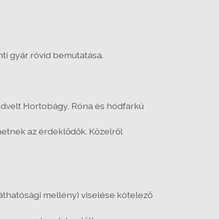
nti gyár rövid bemutatása.
edvelt Hortobágy, Róna és hódfarkú
hetnek az érdeklődők. Közelről
thatósági mellény) viselése kötelező