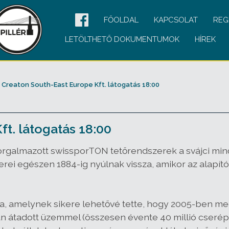
FŐOLDAL
KAPCSOLAT
REG
LETÖLTHETŐ DOKUMENTUMOK
HÍREK
Creaton South-East Europe Kft. látogatás 18:00
t. látogatás 18:00
orgalmazott swissporTON tetőrendszerek a svájci min
kerei egészen 1884-ig nyúlnak vissza, amikor az alap
 amelynek sikere lehetővé tette, hogy 2005-ben me
 átadott üzemmel (összesen évente 40 millió cserép g