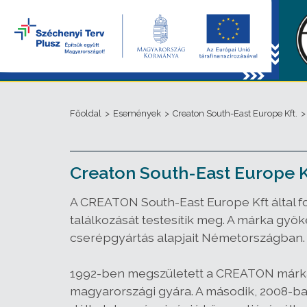
Főoldal
>
Események
>
Creaton South-East Europe Kft.
>
Creaton South-East Europe Kf
A CREATON South-East Europe Kft által f
találkozását testesítik meg. A márka gyö
cserépgyártás alapjait Németországban.
1992-ben megszületett a CREATON márka,
magyarországi gyára. A második, 2008-ban