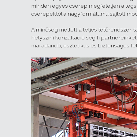
minden egyes cserép megfeleljen a leg
cserepektől a nagyformátumú sajtolt mode
A minőség mellett a teljes tetőrendszer-s
helyszíni konzultáció segíti partnereinket
maradandó, esztétikus és biztonságos t