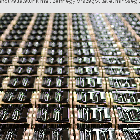
ahol vállalatunk ma tizennégy országot lát el minőségi,