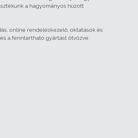
asztékunk a hagyományos húzott
dás, online rendeléskezelő, oktatások és
t és a fenntartható gyártást ötvözve