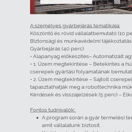
A személyes gyárbejárás tematikája:
Köszöntő és rövid vállalatbemutató (10 pe
Biztonsági és munkavédelmi tájékoztatás 
Gyárbejárás (40 perc)
• Alapanyag előkészítés– Automatizált a
• 1. Üzem megtekintése – Betekintés a h
cserepek gyártási folyamatának bemutat
• 2. Üzem megtekintése – Sajtolt cserepe
tapasztalhatják meg a robottechnika műk
Kérdések és visszajelzések (5 perc) – El
Fontos tudnivalók:
A program során a gyár termelési te
amit vállalatunk biztosít.