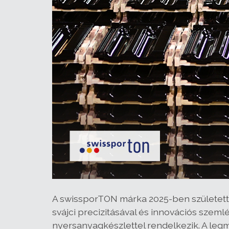
A swissporTON márka 2025-ben született
svájci precizitásával és innovációs szeml
nyersanyagkészlettel rendelkezik. A legm