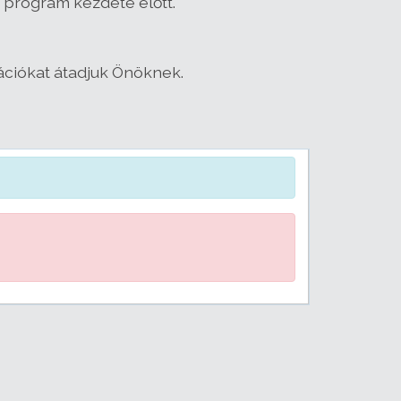
 program kezdete előtt.
ációkat átadjuk Önöknek.