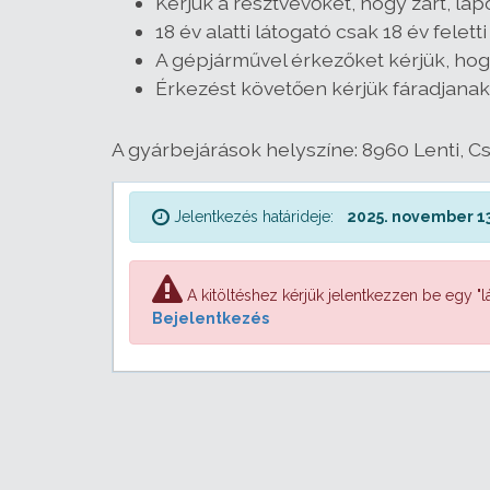
Kérjük a résztvevőket, hogy zárt, l
18 év alatti látogató csak 18 év felet
A gépjárművel érkezőket kérjük, hogy
Érkezést követően kérjük fáradjanak
A gyárbejárások helyszíne: 8960 Lenti, C
Jelentkezés határideje:
2025. november 13
A kitöltéshez kérjük jelentkezzen be egy "lá
Bejelentkezés