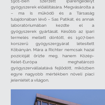
1901-ben szerzett iparengedélyt
gyógyszerek előállítására. Megvásárolta a
– ma is működő és a Társaság
tulajdonában lévő – Sas Patikát, és annak
laboratóriumában kezdte el a
gyógyszerek gyártását. Később az ipari
termelés mellett döntött, és 1907-ben
korszerű gyógyszergyárat létesített
Kőbányán. Mára a Richter nemcsak hazai
pozícióját őrizte meg, hanem Közép-
Kelet-Európa meghatározó
gyógyszervállalatává fejlődött, miközben
egyre nagyobb mértékben növeli piaci
jelenlétét a világon.