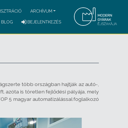
ISZTRÁCIÓ
ARCHÍVUM
BLOG
BEJELENTKEZÉS
gszerte több országban hajtják az autó-,
 azóta is töretlen fejlődési pályája, mely
 TOP 5 magyar automatizálással foglalkozó