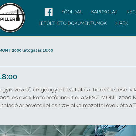
FŐOLDAL
KAPCSOLAT
REG
LETÖLTHETŐ DOKUMENTUMOK
HÍREK
MONT 2000 látogatás 18:00
18:00
yik vezető célgépgyártó vállalata, berendezései vilá
000-es évek közepétől indult el a VESZ-MONT 2000 Kft.
haladó árbevétellel és 170+ alkalmazottal évek óta a