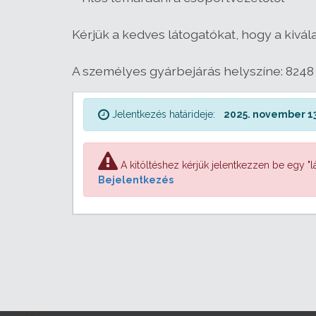
Kérjük a kedves látogatókat, hogy a kivál
A személyes gyárbejárás helyszíne: 8248
Jelentkezés határideje:
2025. november 13
A kitöltéshez kérjük jelentkezzen be egy "lá
Bejelentkezés