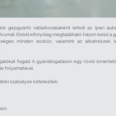
b gépgyártó vállalkozásaként lefedi az ipari aut
trumát. Ebből kifolyólag megtalálható házon belül a 
kséges minden eszköz, valamint az alkatrészek 
.
tókat fogad. A gyárlátogatáson egy rövid ismertető
s folyamatával.
ábbi szabályok kötelezőek:
lni