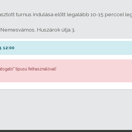
asztott turnus indulása előtt legalább 10-15 perccel 
 Nemesvámos, Huszárok útja 3.
. 12:00
togató" típusú felhasználóval!