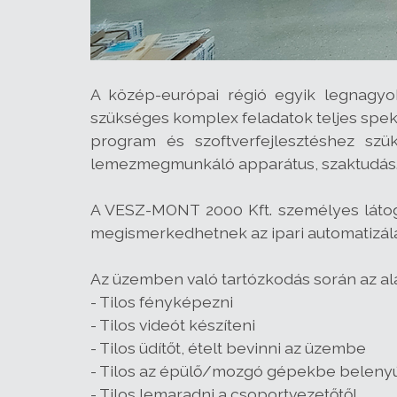
A közép-európai régió egyik legnagyob
szükséges komplex feladatok teljes spek
program és szoftverfejlesztéshez szü
lemezmegmunkáló apparátus, szaktudás
A VESZ-MONT 2000 Kft. személyes látoga
megismerkedhetnek az ipari automatizálá
Az üzemben való tartózkodás során az al
- Tilos fényképezni
- Tilos videót készíteni
- Tilos üdítőt, ételt bevinni az üzembe
- Tilos az épülő/mozgó gépekbe belenyú
- Tilos lemaradni a csoportvezetőtől