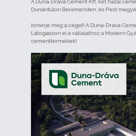
A Duna-Dráva Cement Kft. két hazai ceme
Dunántúlon Beremenden, és Pest megyébe
Ismerje meg a céget! A Duna-Dráva Cement
Látogasson el a vállalathoz a Modern Gy
cementtermékek!