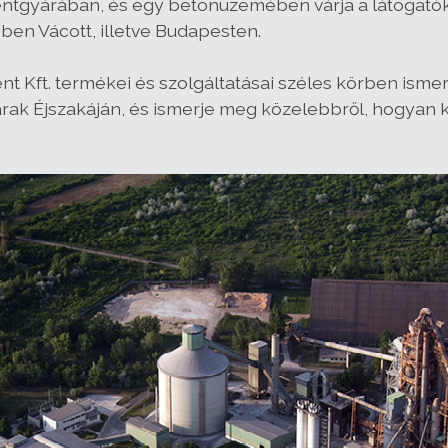
ntgyárában, és egy betonüzemében várja a látogatók
n Vácott, illetve Budapesten.
 Kft. termékei és szolgáltatásai széles körben ismer
árak Éjszakáján, és ismerje meg közelebbről, hogyan