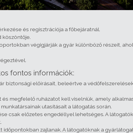
érkezése és regisztrációja a főbejáratnál.
d köszöntője.
oportokban végigjárják a gyár különböző részeit, ahol
végeztével.
os fontos információk:
ár biztonsági előírásait, beleértve a védőfelszerelések 
 és megfelelő ruházatot kell viselniük, amely alkalma
 munkatársainak utasításait a látogatás során.
tése csak előzetes engedéllyel lehetséges. A látogatókn
.
 időpontokban zajlanak. A látogatóknak a gyárlátoga