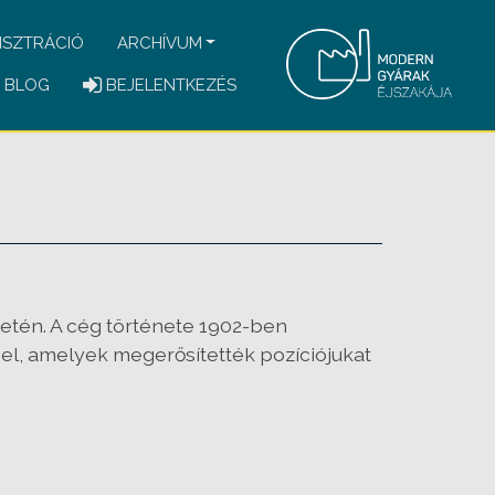
ISZTRÁCIÓ
ARCHÍVUM
BLOG
BEJELENTKEZÉS
letén. A cég története 1902-ben
el, amelyek megerősítették pozíciójukat