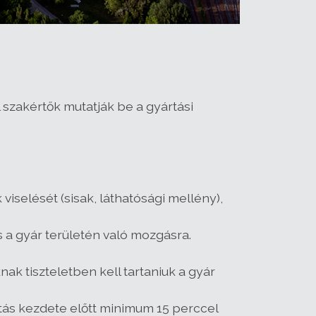
 szakértők mutatják be a gyártási
viselését (sisak, láthatósági mellény),
s a gyár területén való mozgásra.
ak tiszteletben kell tartaniuk a gyár
tás kezdete előtt minimum 15 perccel