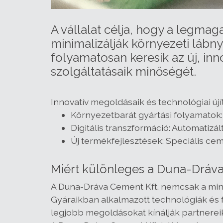
A vállalat célja, hogy a legm
minimalizálják környezeti lábny
folyamatosan keresik az új, in
szolgáltatásaik minőségét.
Innovatív megoldásaik és technológiai újít
Környezetbarát gyártási folyamatok:
Digitális transzformáció: Automatizál
Új termékfejlesztések: Speciális ce
Miért különleges a Duna-Dráva
A Duna-Dráva Cement Kft. nemcsak a minős
Gyáraikban alkalmazott technológiák és
legjobb megoldásokat kínálják partnerei