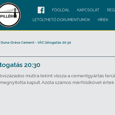
FŐOLDAL
KAPCSOLAT
REG
LETÖLTHETŐ DOKUMENTUMOK
HÍREK
Duna-Dráva Cement - VÁC látogatás 20:30
togatás 20:30
vszázados múltra tekint vissza a cementgyártás terü
megnyitotta kapuit. Azóta számos mérföldkövet értek 