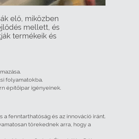
sák elő, miközben
jlődés mellett, és
tják termékeik és
lmazása.
ási folyamatokba.
n építőipar igényeinek.
a fenntarthatóság és az innováció iránt.
yamatosan törekednek arra, hogy a