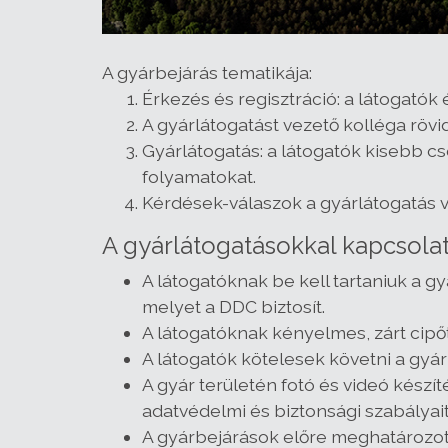
A gyárbejárás tematikája:
Érkezés és regisztráció: a látogatók 
A gyárlátogatást vezető kolléga rövi
Gyárlátogatás: a látogatók kisebb cs
folyamatokat.
Kérdések-válaszok a gyárlátogatás 
A gyárlátogatásokkal kapcsolat
A látogatóknak be kell tartaniuk a gy
melyet a DDC biztosít.
A látogatóknak kényelmes, zárt cipőt
A látogatók kötelesek követni a gyár
A gyár területén fotó és videó készí
adatvédelmi és biztonsági szabályait
A gyárbejárások előre meghatározott