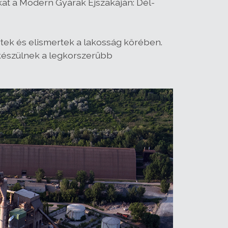
at a Modern Gyárak Éjszakáján: Dél-
tek és elismertek a lakosság körében.
 készülnek a legkorszerűbb