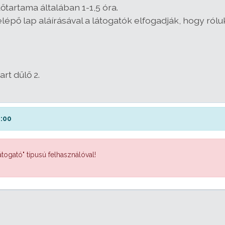
őtartama általában 1-1,5 óra.
épő lap aláírásával a látogatók elfogadják, hogy róluk
rt dűlő 2.
0:00
togató" típusú felhasználóval!