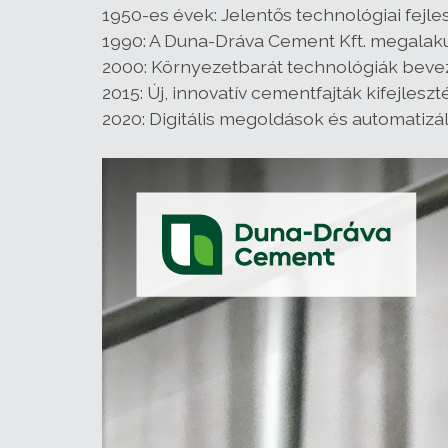
1950-es évek: Jelentős technológiai fejle
1990: A Duna-Dráva Cement Kft. megalakul
2000: Környezetbarát technológiák beveze
2015: Új, innovatív cementfajták kifejlesz
2020: Digitális megoldások és automatizá