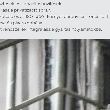
sztések és kapacitásbővítések.
ása a privatizáció során.
tése és az ISO 14001 környezetirányítási rendszer ta
tése és piacra dobása.
lt rendszerek integrálása a gyártási folyamatokba.