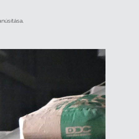
núsítása.