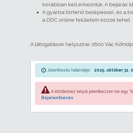
korábban kell érkezniük. A bejárás id
A gyárba történő belépéssel, és a bel
a DDC online felületein közzé tehet.
A látogatások helyszíne: 2600 Vác Kőhídpa
Jelentkezés határideje:
2025. október 31. 
A kitöltéshez kérjük jelentkezzen be egy "lá
Bejelentkezés