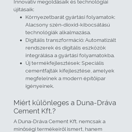
Innovatív megoldásaik és technológiai
újításaik:
Környezetbarát gyártási folyamatok:
Alacsony szén-dioxid-kibocsátású
technológiák alkalmazása.
Digitális transzformáció: Automatizált
rendszerek és digitális eszközök
integrálása a gyártási folyamatokba.
Új termékfejlesztések: Speciális
cementfajták kifejlesztése, amelyek
megfelelnek a modern építőipar
igényeinek.
Miért különleges a Duna-Dráva
Cement Kft.?
A Duna-Dráva Cement Kft. nemcsak a
minőségi termékeiről ismert, hanem