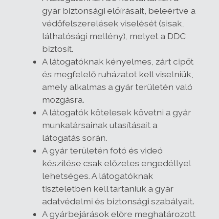
gyár biztonsági előírásait, beleértve a
védőfelszerelések viselését (sisak,
láthatósági mellény), melyet a DDC
biztosít.
A látogatóknak kényelmes, zárt cipőt
és megfelelő ruházatot kell viselniük,
amely alkalmas a gyár területén való
mozgásra.
A látogatók kötelesek követni a gyár
munkatársainak utasításait a
látogatás során.
A gyár területén fotó és videó
készítése csak előzetes engedéllyel
lehetséges. A látogatóknak
tiszteletben kell tartaniuk a gyár
adatvédelmi és biztonsági szabályait.
A gyárbejárások előre meghatározott