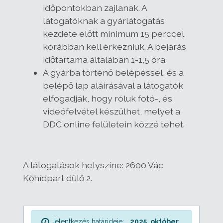
időpontokban zajlanak. A
látogatóknak a gyárlátogatás
kezdete előtt minimum 15 perccel
korábban kell érkezniük. A bejárás
időtartama általában 1-1,5 óra.
A gyárba történő belépéssel, és a
belépő lap aláírásával a látogatók
elfogadják, hogy róluk fotó-, és
videófelvétel készülhet, melyet a
DDC online felületein közzé tehet.
A látogatások helyszíne: 2600 Vác
Kőhídpart dűlő 2.
Jelentkezés határideje:
2025. október