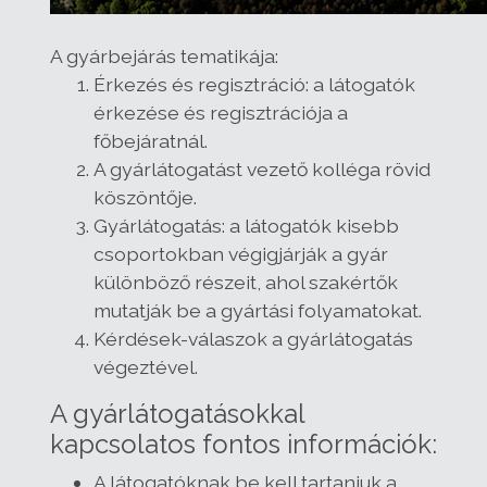
A gyárbejárás tematikája:
Érkezés és regisztráció: a látogatók
érkezése és regisztrációja a
főbejáratnál.
A gyárlátogatást vezető kolléga rövid
köszöntője.
Gyárlátogatás: a látogatók kisebb
csoportokban végigjárják a gyár
különböző részeit, ahol szakértők
mutatják be a gyártási folyamatokat.
Kérdések-válaszok a gyárlátogatás
végeztével.
A gyárlátogatásokkal
kapcsolatos fontos információk:
A látogatóknak be kell tartaniuk a