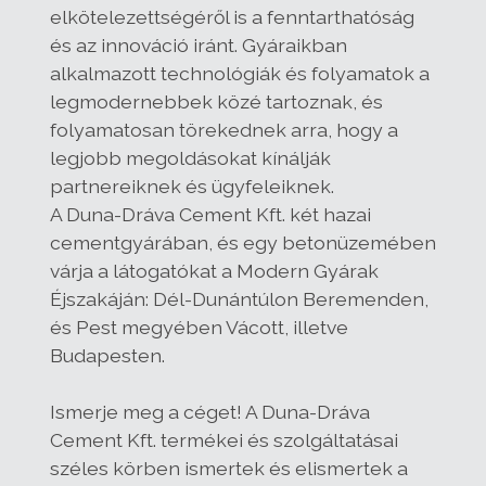
elkötelezettségéről is a fenntarthatóság
és az innováció iránt. Gyáraikban
alkalmazott technológiák és folyamatok a
legmodernebbek közé tartoznak, és
folyamatosan törekednek arra, hogy a
legjobb megoldásokat kínálják
partnereiknek és ügyfeleiknek.
A Duna-Dráva Cement Kft. két hazai
cementgyárában, és egy betonüzemében
várja a látogatókat a Modern Gyárak
Éjszakáján: Dél-Dunántúlon Beremenden,
és Pest megyében Vácott, illetve
Budapesten.
Ismerje meg a céget! A Duna-Dráva
Cement Kft. termékei és szolgáltatásai
széles körben ismertek és elismertek a