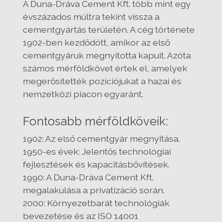
A Duna-Dráva Cement Kft. több mint egy
évszázados múltra tekint vissza a
cementgyártás területén. A cég története
1902-ben kezdődött, amikor az első
cementgyáruk megnyitotta kapuit. Azóta
számos mérföldkövet értek el, amelyek
megerősítették pozíciójukat a hazai és
nemzetközi piacon egyaránt.
Fontosabb mérföldköveik:
1902: Az első cementgyár megnyitása.
1950-es évek: Jelentős technológiai
fejlesztések és kapacitásbővítések.
1990: A Duna-Dráva Cement Kft.
megalakulása a privatizáció során.
2000: Környezetbarát technológiák
bevezetése és az ISO 14001