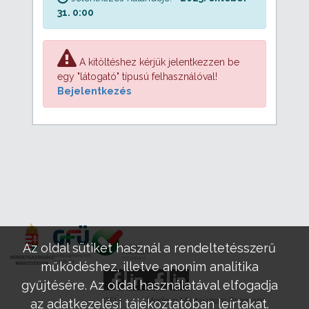
31. 0:00
A kitöltéshez kérjük jelentkezzen be
egy "látogató" típusú felhasználóval!
Bejelentkezés
Az oldal sütiket használ a rendeltetésszerű
működéshez, illetve anonim analitika
gyűjtésére. Az oldal használatával elfogadja
GFÜ
Modern Mintaüzem Program
az adatkezelési tájékoztatóban leírtakat.