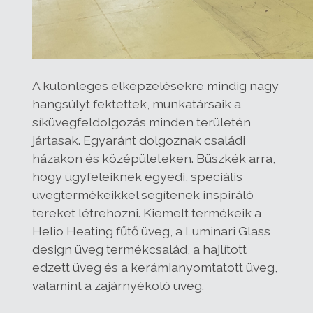
A különleges elképzelésekre mindig nagy
hangsúlyt fektettek, munkatársaik a
síküvegfeldolgozás minden területén
jártasak. Egyaránt dolgoznak családi
házakon és középületeken. Büszkék arra,
hogy ügyfeleiknek egyedi, speciális
üvegtermékeikkel segítenek inspiráló
tereket létrehozni. Kiemelt termékeik a
Helio Heating fűtő üveg, a Luminari Glass
design üveg termékcsalád, a hajlított
edzett üveg és a kerámianyomtatott üveg,
valamint a zajárnyékoló üveg.