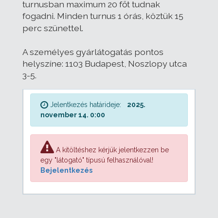
turnusban maximum 20 főt tudnak
fogadni.
Minden turnus 1 órás, köztük 15
perc szünettel.
A személyes gyárlátogatás pontos
helyszíne: 1103 Budapest, Noszlopy utca
3-5.
Jelentkezés határideje:
2025.
november 14. 0:00
A kitöltéshez kérjük jelentkezzen be
egy "látogató" típusú felhasználóval!
Bejelentkezés