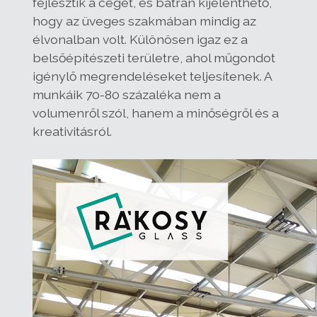
fejlesztik a céget, és bátran kijelenthető,
hogy az üveges szakmában mindig az
élvonalban volt. Különösen igaz ez a
belsőépítészeti területre, ahol műgondot
igénylő megrendeléseket teljesítenek. A
munkáik 70-80 százaléka nem a
volumenről szól, hanem a minőségről és a
kreativitásról.