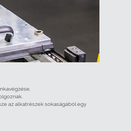
munkavégzése.
olgoznak.
sze az alkatrészek sokaságából egy