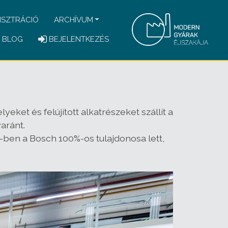
ISZTRÁCIÓ
ARCHÍVUM
BLOG
BEJELENTKEZÉS
et és felújított alkatrészeket szállít a
aránt.
-ben a Bosch 100%-os tulajdonosa lett,