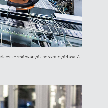
ek és kormányanyák sorozatgyártása. A