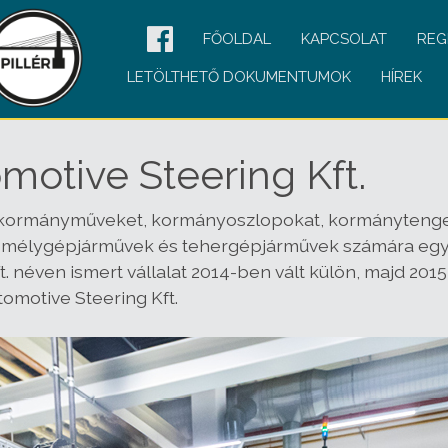
FŐOLDAL
KAPCSOLAT
REG
LETÖLTHETŐ DOKUMENTUMOK
HÍREK
motive Steering Kft.
 kormányműveket, kormányoszlopokat, kormánytengelyek
személygépjárművek és tehergépjárművek számára egy
néven ismert vállalat 2014-ben vált külön, majd 2015
tomotive Steering Kft.