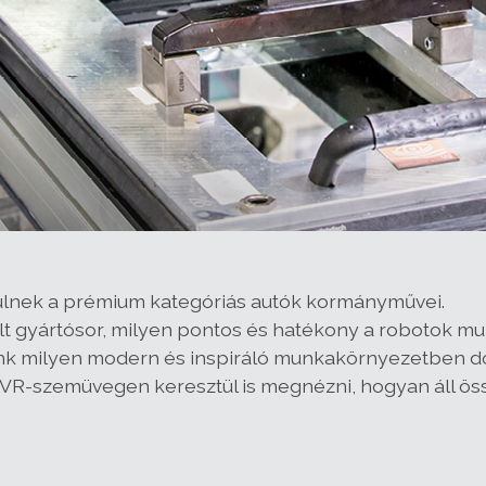
zülnek a prémium kategóriás autók kormányművei.
ált gyártósor, milyen pontos és hatékony a robotok 
nk milyen modern és inspiráló munkakörnyezetben d
n VR-szemüvegen keresztül is megnézni, hogyan áll ös