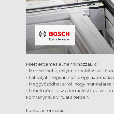
Miért érdemes elmenni hozzájuk?
• Megnézhetik, milyen precizitással kés
• Láthatják, hogyan néz ki egy automatiz
• Meggyőződhet arról, hogy munkatársai
• Lehetősége lesz a termelési túra végé
kormánymű a virtuális térben.
Fontos információ: