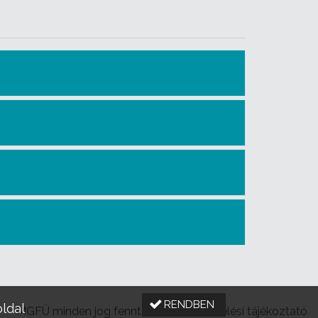
RENDBEN
oldal
MGFÜ minden jog fenntartva |
Adatkezelési tájékoztató