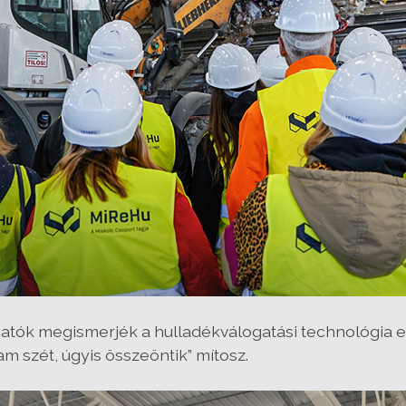
gatók megismerjék a hulladékválogatási technológia eleme
m szét, úgyis összeöntik” mítosz.