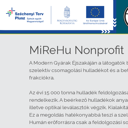
MiReHu Nonprofit K
A Modern Gyárak Éjszakáján a látogatók 
szelektív csomagolási hulladékot és a b
frakciókra.
Az évi 15 000 tonna hulladék feldolgozá
rendelkezik. A beérkező hulladékok anyag 
illetve optikai leválasztók végzik. Kiala
Ez a megoldás hatékonyabbá teszi a szele
Humán erőforrásra csak a feldolgozási sor