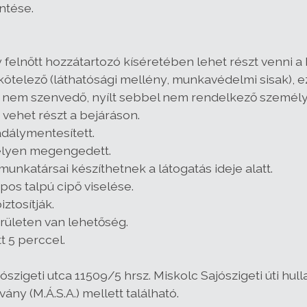
ntése.
y felnőtt hozzátartozó kíséretében lehet részt venni a
ötelező (láthatósági mellény, munkavédelmi sisak), ezt
 nem szenvedő, nyílt sebbel nem rendelkező személy 
vehet részt a bejáráson.
dálymentesített.
helyen megengedett.
munkatársai készíthetnek a látogatás ideje alatt.
apos talpú cipő viselése.
ztosítják.
erületen van lehetőség.
t 5 perccel.
jószigeti utca 11509/5 hrsz. Miskolc Sajószigeti úti hu
ány (M.Á.S.A.) mellett található.