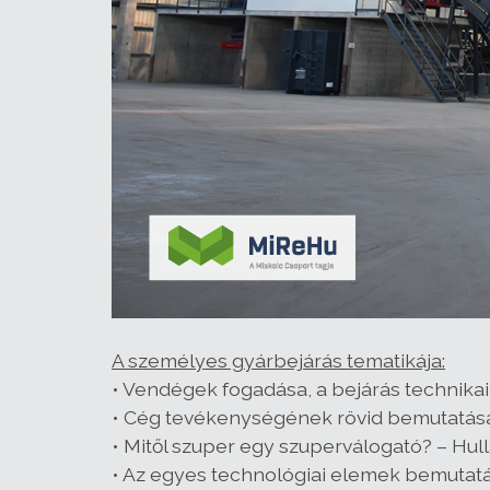
A személyes gyárbejárás tematikája:
• Vendégek fogadása, a bejárás technikai 
• Cég tevékenységének rövid bemutatása
• Mitől szuper egy szuperválogató? – Hu
• Az egyes technológiai elemek bemutatá