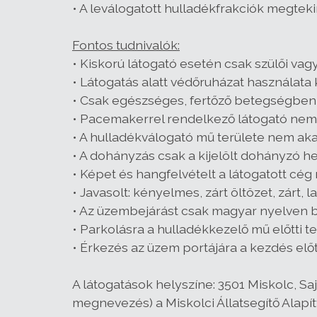
• A leválogatott hulladékfrakciók megteki
Fontos tudnivalók:
• Kiskorú látogató esetén csak szülői vag
• Látogatás alatt védőruházat használata k
• Csak egészséges, fertőző betegségben
• Pacemakerrel rendelkező látogató nem 
• A hulladékválogató mű területe nem aka
• A dohányzás csak a kijelölt dohányzó 
• Képet és hangfelvételt a látogatott cég 
• Javasolt: kényelmes, zárt öltözet, zárt, l
• Az üzembejárást csak magyar nyelven bi
• Parkolásra a hulladékkezelő mű előtti t
• Érkezés az üzem portájára a kezdés előt
A látogatások helyszíne: 3501 Miskolc, Sa
megnevezés) a Miskolci Állatsegítő Alapítv