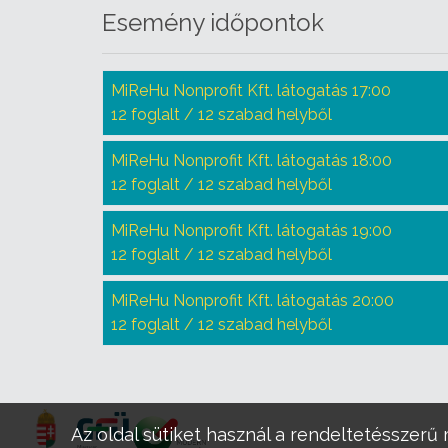
Esemény időpontok
MiReHu Nonprofit Kft. látogatás 17:00
12 foglalt / 12 szabad helyből
MiReHu Nonprofit Kft. látogatás 18:00
12 foglalt / 12 szabad helyből
MiReHu Nonprofit Kft. látogatás 19:00
12 foglalt / 12 szabad helyből
MiReHu Nonprofit Kft. látogatás 20:00
12 foglalt / 12 szabad helyből
Az oldal sütiket használ a rendeltetésszerű 