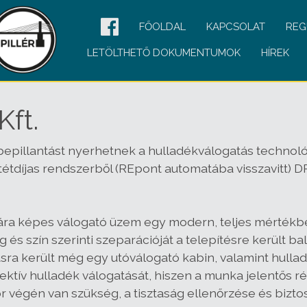
FŐOLDAL
KAPCSOLAT
REG
LETÖLTHETŐ DOKUMENTUMOK
HÍREK
ft.
bepillantást nyerhetnek a hulladékválogatás technoló
etétdíjas rendszerből (REpont automatába visszavitt)
sára képes válogató üzem egy modern, teljes mértékbe
és szín szerinti szeparációját a telepítésre került b
kításra került még egy utóválogató kabin, valamint hull
ktív hulladék válogatását, hiszen a munka jelentős ré
 végén van szükség, a tisztaság ellenőrzése és biztos