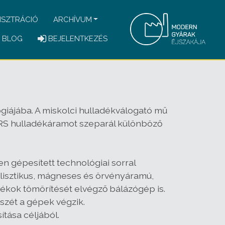
ISZTRÁCIÓ
ARCHÍVUM
BLOG
BEJELENTKEZÉS
giájába. A miskolci hulladékválogató mű
 DRS hulladékáramot szeparál különböző
n gépesített technológiai sorral
allisztikus, mágneses és örvényáramú,
adékok tömörítését elvégző bálázógép is.
szét a gépek végzik.
ítása céljából.