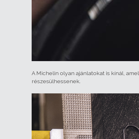
A Michelin olyan ajánlatokat is kínál, a
részesülhessenek.