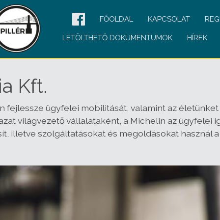
FŐOLDAL
KAPCSOLAT
REG
LETÖLTHETŐ DOKUMENTUMOK
HÍREK
 Kft.
n fejlessze ügyfelei mobilitását, valamint az életünk
gazat világvezető vállalataként, a Michelin az ügyfele
t, illetve szolgáltatásokat és megoldásokat használ a