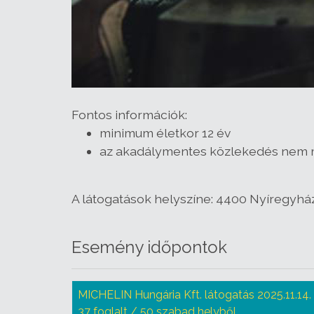
Fontos információk:
minimum életkor 12 év
az akadálymentes közlekedés nem me
A látogatások helyszíne: 4400 Nyíregyház
Esemény időpontok
MICHELIN Hungária Kft. látogatás 2025.11.14.
37 foglalt / 50 szabad helyből