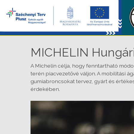
MICHELIN Hungária
A Michelin célja, hogy fenntartható módo
terén piacvezetővé váljon. A mobilitási á
gumiabroncsokat tervez, gyárt és értékesí
érdekében.