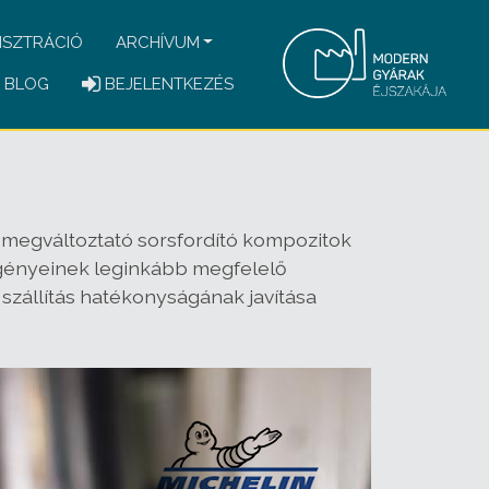
ISZTRÁCIÓ
ARCHÍVUM
BLOG
BEJELENTKEZÉS
et megváltoztató sorsfordító kompozitok
i igényeinek leginkább megfelelő
 szállítás hatékonyságának javítása