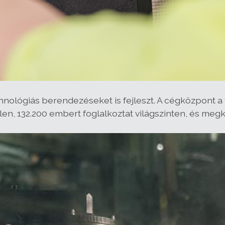
chnológiás berendezéseket is fejleszt. A cégközpont 
elen, 132.200 embert foglalkoztat világszinten, és me