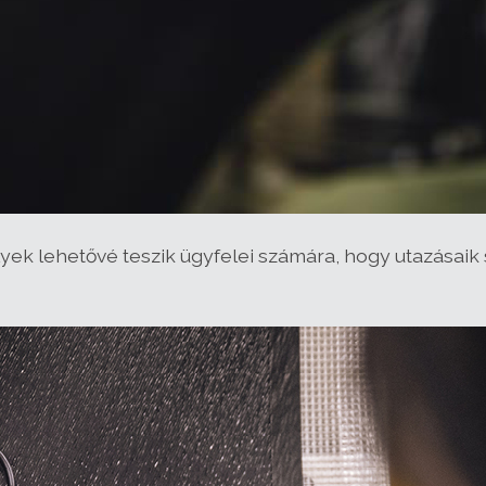
melyek lehetővé teszik ügyfelei számára, hogy utazása