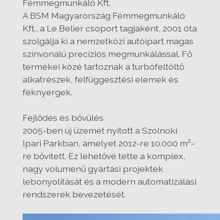
Fémmegmunkáló Kft.
A BSM Magyarország Fémmegmunkáló
Kft., a Le Belier csoport tagjaként, 2001 óta
szolgálja ki a nemzetközi autóipart magas
színvonalú precíziós megmunkálással. Fő
termékei közé tartoznak a turbófeltöltő
alkatrészek, felfüggesztési elemek és
féknyergek.
Fejlődés és bővülés
2005-ben új üzemet nyitott a Szolnoki
Ipari Parkban, amelyet 2012-re 10.000 m²-
re bővített. Ez lehetővé tette a komplex,
nagy volumenű gyártási projektek
lebonyolítását és a modern automatizálási
rendszerek bevezetését.