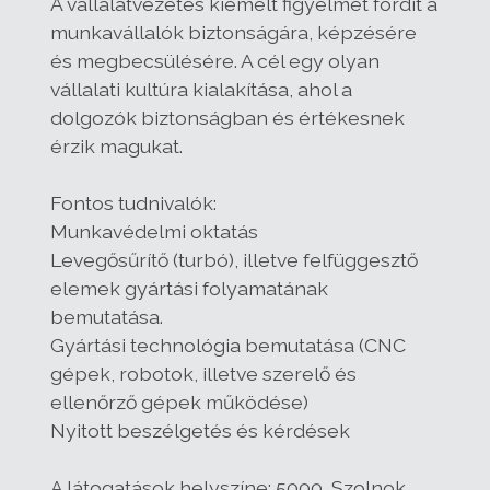
A vállalatvezetés kiemelt figyelmet fordít a
munkavállalók biztonságára, képzésére
és megbecsülésére. A cél egy olyan
vállalati kultúra kialakítása, ahol a
dolgozók biztonságban és értékesnek
érzik magukat.
Fontos tudnivalók:
Munkavédelmi oktatás
Levegősűrítő (turbó), illetve felfüggesztő
elemek gyártási folyamatának
bemutatása.
Gyártási technológia bemutatása (CNC
gépek, robotok, illetve szerelő és
ellenőrző gépek működése)
Nyitott beszélgetés és kérdések
A látogatások helyszíne: 5000, Szolnok