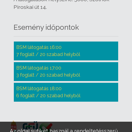
Piroskai út 14.
Esemény időpontok
BSM látogatás 16:00
7 foglalt / 20 szabad helyből
BSM látogatás 17:00
3 foglalt / 20 szabad helyből
BSM látogatás 18:00
6 foglalt / 20 szabad helyből
Az oldal sütiket használ a rendeltetésszerű